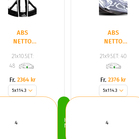
ABS
ABS
NETTO
NETTO
GPX Gloss
GPX
21x10.5ET:
21x9.5ET: 40
Black /
GLOSS
48
Polish
BLACK
Fr.
Fr.
2364 kr
2376 kr
Köp
Nu