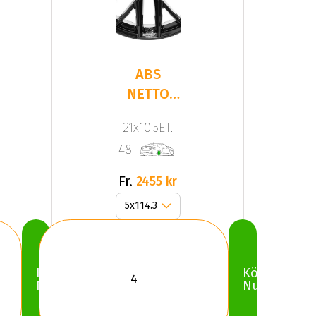
ABS
NETTO
GPX Gloss
21x10.5ET:
Black
48
Fr.
2455 kr
Köp
Köp
Nu
Nu