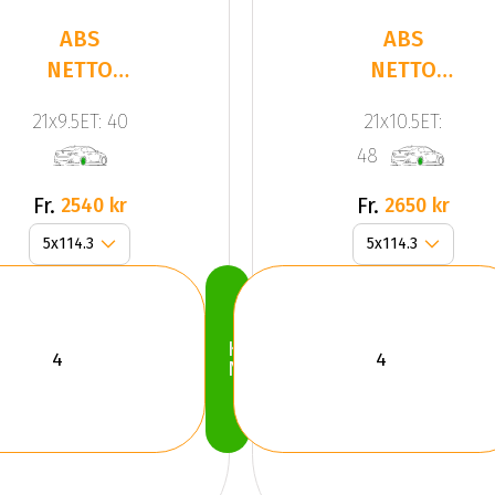
ABS
ABS
NETTO
NETTO
GPX Gloss
GPX
21x9.5ET: 40
21x10.5ET:
Black
BLACK
48
POLISHED
Fr.
Fr.
2540 kr
2650 kr
Köp
Nu