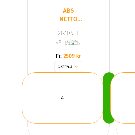
ABS
NETTO
GPX
21x10.5ET:
GLOSS
48
BLACK
Fr.
2509 kr
Köp
Nu