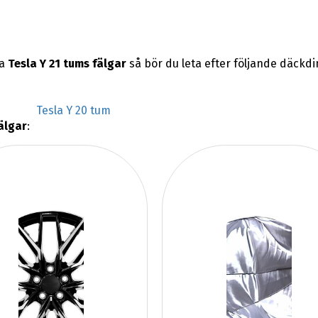
na
Tesla Y 21 tums fälgar
så bör du leta efter följande däckd
Tesla Y 20 tum
älgar
: