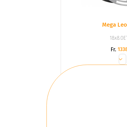
Mega Leo 
18x8.0ET
Fr.
133