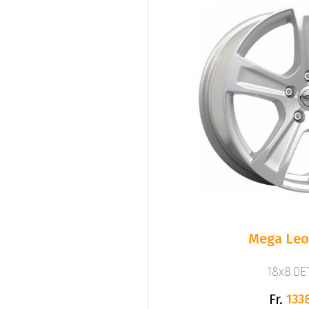
Mega Leo 
18x8.0ET
Fr.
133