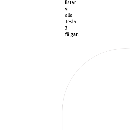
listar
vi
alla
Tesla
3
fälgar.