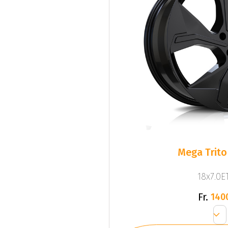
Mega Trito
18x7.0ET
Fr.
140