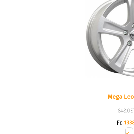
Mega Leo 
18x8.0ET
Fr.
133