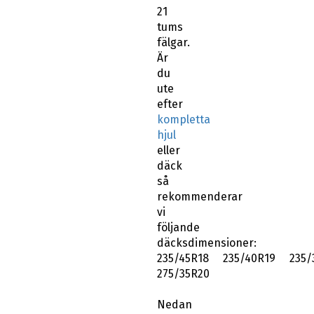
21
tums
fälgar.
Är
du
ute
efter
kompletta
hjul
eller
däck
så
rekommenderar
vi
följande
däcksdimensioner:
235/45R18 235/40R19 235/
275/35R20
Nedan