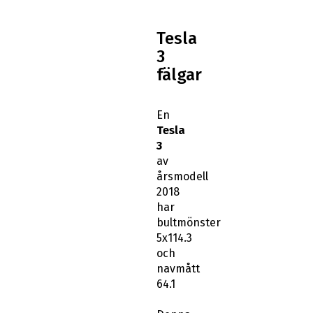
Tesla
3
fälgar
En
Tesla
3
av
årsmodell
2018
har
bultmönster
5x114.3
och
navmått
64.1