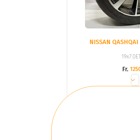
NISSAN QASHQAI 
19x7.0ET
Fr.
125