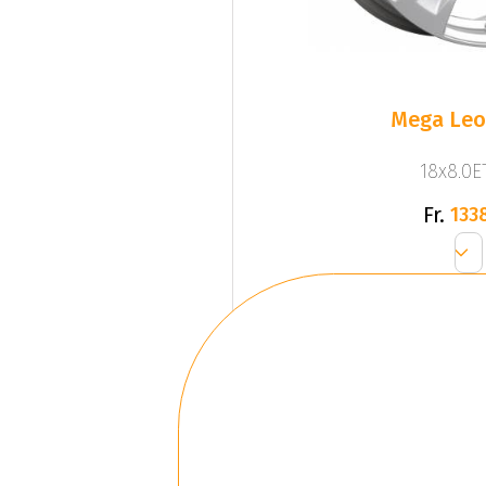
Mega Leo 
18x8.0ET
Fr.
133