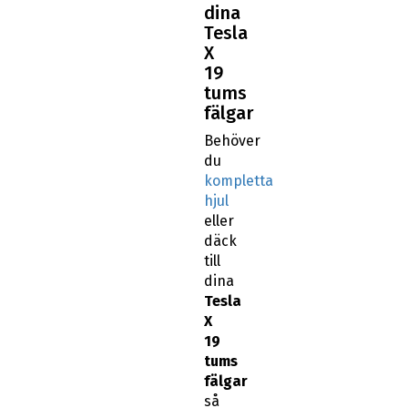
dina
Tesla
X
19
tums
fälgar
Behöver
du
kompletta
hjul
eller
däck
till
dina
Tesla
X
19
tums
fälgar
så