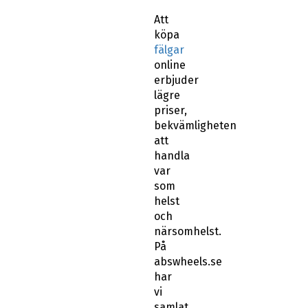
Att
köpa
fälgar
online
erbjuder
lägre
priser,
bekvämligheten
att
handla
var
som
helst
och
närsomhelst.
På
abswheels.se
har
vi
samlat