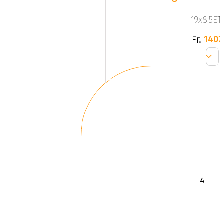
19x8.5ET
Fr.
140