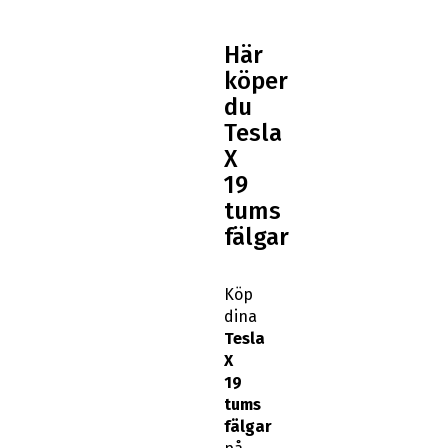
Här
köper
du
Tesla
X
19
tums
fälgar
Köp
dina
Tesla
X
19
tums
fälgar