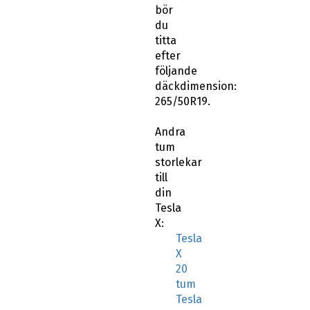
bör
du
titta
efter
följande
däckdimension:
265/50R19.
Andra
tum
storlekar
till
din
Tesla
X:
Tesla
X
20
tum
Tesla