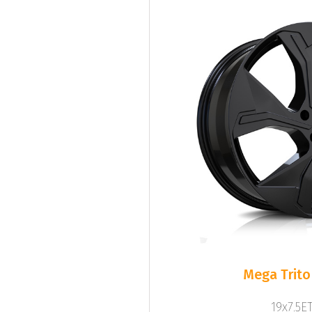
Mega Trito
19x7.5ET