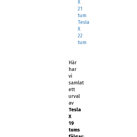
X
21
tum
Tesla
X
22
tum
Här
har
vi
samlat
ett
urval
av
Tesla
X
19
tums
fälgar
: