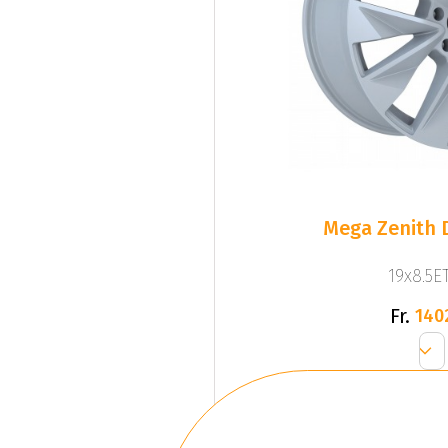
Mega Zenith D
19x8.5ET
Fr.
140