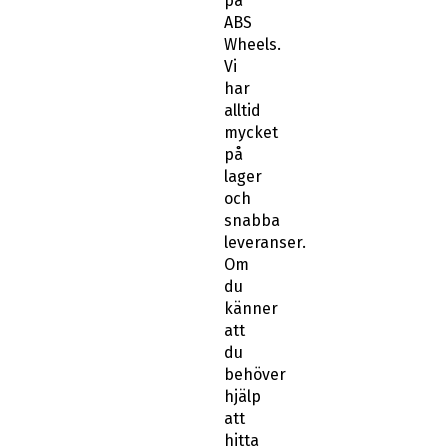
på
ABS
Wheels.
Vi
har
alltid
mycket
på
lager
och
snabba
leveranser.
Om
du
känner
att
du
behöver
hjälp
att
hitta