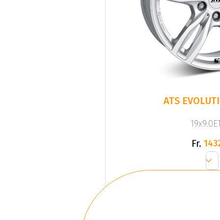
ATS EVOLUTI
19x9.0ET
Fr.
143