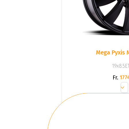
Mega Pyxis 
19x8.5ET
Fr.
177