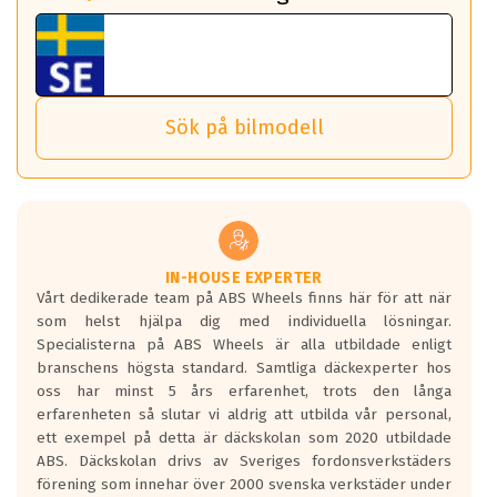
fall det behövs.
Vi använder detta system i flertalet av våra fälgar.
fordon. Detta sker automatiskt och är inget du som förare
Tillbehören är av högsta kvalitet och är kompatibla med
ABS 360 gör det möjligt för dig att ta med fälgarna till din
behöver tänka på.
ABS Wheels fälgar.
nästa bil.
Sensorn sitter inne i hjulet och skickar signaler om lufttryck
Viktigt att Bult respektive mutter är av storlek (17mm hylsa
Det sparar dig tid och pengar.
och temperatur till din instrumentpanel.
) Hex 17.
Sök på bilmodell
*PCD står för pitch circle diameter / Bultmönster.
TPMS gör det enkelt att ha koll på att dina däck håller rätt
Genom att du anger ditt registreringsnummer kan vi matcha
tryck. Skulle du tappa tryck i något däck varnar TPMS dig
och garantera att tillbehören passar till 100%
om detta.
Viktigt att tänka på är att alltid använda en momentnyckel
TPMS står för Tyre Pressure Monitoring System och innebär
vid åtdragning av hjulbultarna.
helt kort att du som förare alltid ska ha koll på lufttrycket i
dina däck.
IN-HOUSE EXPERTER
Vårt dedikerade team på ABS Wheels finns här för att när
Samtliga ABS Wheels fälgar är kompatibla med TPMS
som helst hjälpa dig med individuella lösningar.
sensorer.
Specialisterna på ABS Wheels är alla utbildade enligt
branschens högsta standard. Samtliga däckexperter hos
oss har minst 5 års erfarenhet, trots den långa
erfarenheten så slutar vi aldrig att utbilda vår personal,
ett exempel på detta är däckskolan som 2020 utbildade
ABS. Däckskolan drivs av Sveriges fordonsverkstäders
förening som innehar över 2000 svenska verkstäder under