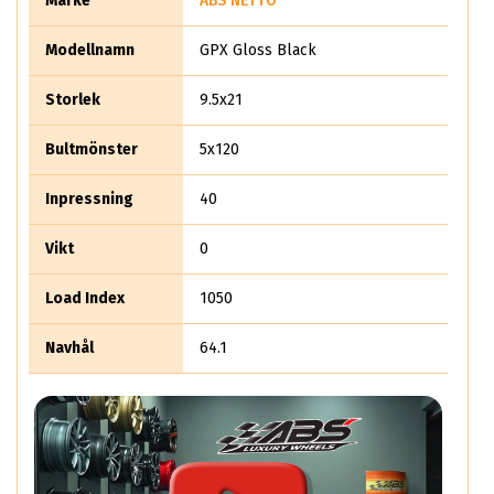
Märke
ABS NETTO
Modellnamn
GPX Gloss Black
Storlek
9.5x21
Bultmönster
5x120
Inpressning
40
Vikt
0
Load Index
1050
Navhål
64.1