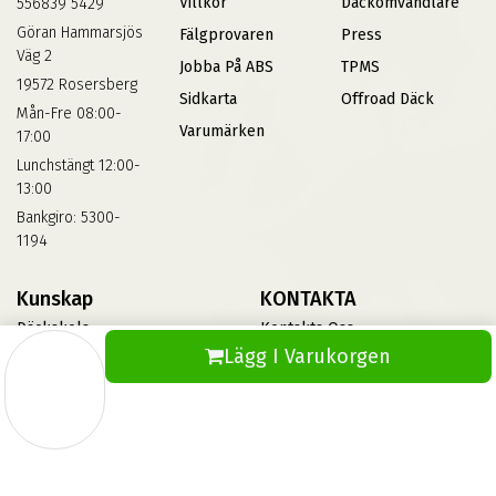
Villkor
Däckomvandlare
556839 5429
Göran Hammarsjös
Fälgprovaren
Press
Väg 2
Jobba På ABS
TPMS
19572 Rosersberg
Sidkarta
Offroad Däck
Mån-Fre 08:00-
Varumärken
17:00
Lunchstängt 12:00-
13:00
Bankgiro: 5300-
1194
Kunskap
KONTAKTA
Däckskola
Kontakta Oss
Lägg I Varukorgen
Blog
Vinterdäck
FAQs
Informationsbank Av Däck
Och Fälgar
ABS360