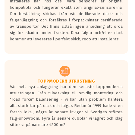
installeras här hos oss. Våra sensorer är original
kompatibla och fungerar exakt som original-sensorerna.
Din beställning skickas från vår dedikerade däck- och
fälganläggning och försäkras i förpackningar certifierade
av transportör. Det finns alltså ingen anledning att oroa
sig för skador under frakten. Dina fälgar och/eller däck
kommer att levereras i perfekt skick, redo att installeras!
TOPPMODERN UTRUSTNING
Vår helt nya anläggning har den senaste toppmoderna
utrustningen. Från tillverkning till smidig montering och
"road force" balansering - vi kan utan problem hantera
alla storlekar på däck och fälgar. Redan år 1999 hade vi en
fräsch lokal, några år senare inviger vi Sveriges största
fälg-showroom. Fyra år senare dubblar vi lagret och idag
sitter vi på närmare 4500 m2