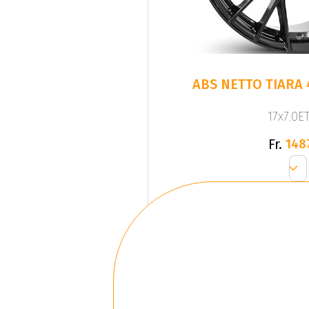
ABS NETTO TIARA 
17x7.0ET
Fr.
148