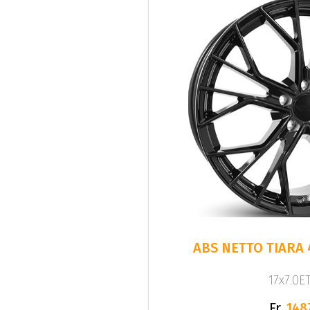
ABS NETTO TIARA 
17x7.0ET
Fr.
148