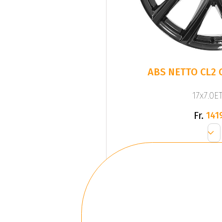
ABS NETTO CL2 
17x7.0ET
Fr.
141