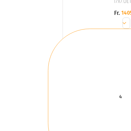
17x7.0ET
Fr.
140