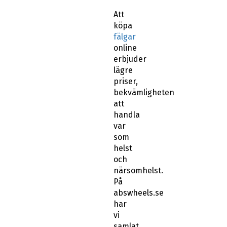
Att
köpa
fälgar
online
erbjuder
lägre
priser,
bekvämligheten
att
handla
var
som
helst
och
närsomhelst.
På
abswheels.se
har
vi
samlat