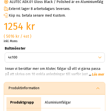
ALUTEC ADX.01 Gloss Black / Polished är en Aluminiumfälg
Externt lager 8 arbetsdagars leverans.
Köp nu. betala senare med Kustom.
1254 kr
( 5016 kr / 4st )
inkl. Moms
Bultmönster
Innan vi berättar mer om Alutec fälgar så vill vi gärna passa
på att skriva om 10 enkla anledningar till varför just du ska
...
Läs mer
handla Alutec fälgar av oss. Först kommer vi dock att berätta
mer om företaget och dess ursprung för att du på bästa sett
Produktinformation
ska förstå och inse vilka bra fälgar de tillverkar. Alutec
Startade år 1996 och blev snabbt ett populärt varumärke
bland fälgentusiaster och bilförare. Likt alla andra bolag i
Produktgrupp
Aluminiumfälgar
världen så startade Alutec med små medel, dock så