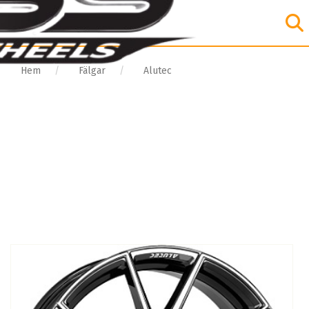
Hem
Fälgar
Alutec