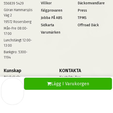
Villkor
Däckomvandlare
556839 5429
Göran Hammarsjös
Fälgprovaren
Press
Väg 2
Jobba På ABS
TPMS
19572 Rosersberg
Sidkarta
Offroad Däck
Mån-Fre 08:00-
Varumärken
17:00
Lunchstängt 12:00-
13:00
Bankgiro: 5300-
1194
Kunskap
KONTAKTA
Däckskola
Kontakta Oss
Lägg I Varukorgen
Blog
Vinterdäck
FAQs
Informationsbank Av Däck
Och Fälgar
ABS360