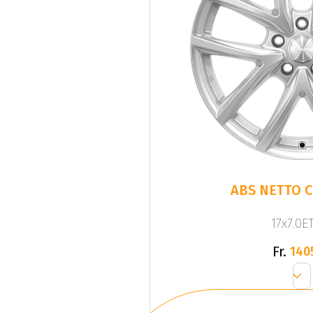
ABS NETTO C
17x7.0ET
Fr.
140