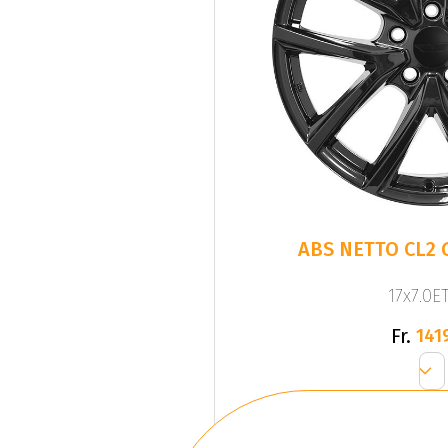
ABS NETTO CL2 
17x7.0ET
Fr.
141