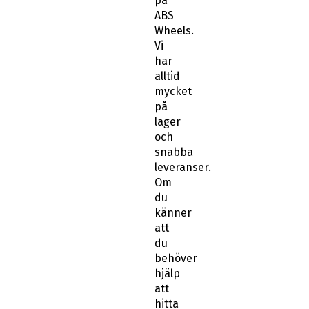
på
ABS
Wheels.
Vi
har
alltid
mycket
på
lager
och
snabba
leveranser.
Om
du
känner
att
du
behöver
hjälp
att
hitta