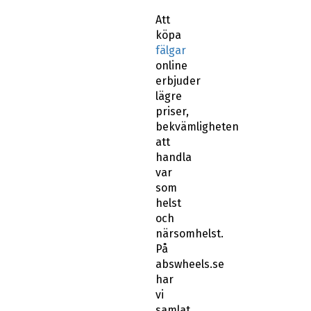
Att
köpa
fälgar
online
erbjuder
lägre
priser,
bekvämligheten
att
handla
var
som
helst
och
närsomhelst.
På
abswheels.se
har
vi
samlat