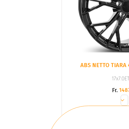
ABS NETTO TIARA 
17x7.0ET
Fr.
148