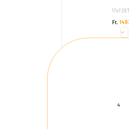
17x7.0ET
Fr.
148