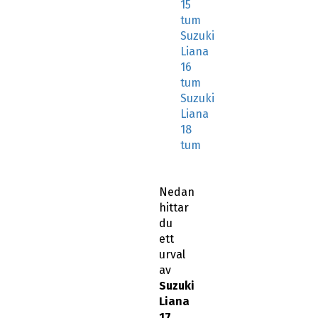
15
tum
Suzuki
Liana
16
tum
Suzuki
Liana
18
tum
Nedan
hittar
du
ett
urval
av
Suzuki
Liana
17