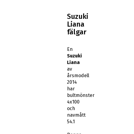
Suzuki
Liana
fälgar
En
Suzuki
Liana
av
årsmodell
2014
har
bultmönster
4x100
och
navmått
54.1