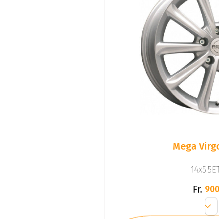
Mega Virgo
14x5.5ET
Fr.
900