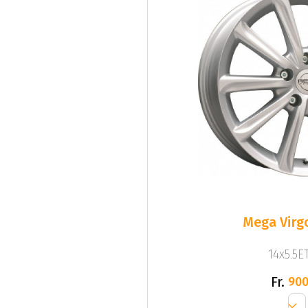
Mega Virgo
14x5.5ET
Fr.
900