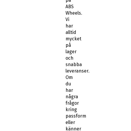
på
ABS
Wheels.
Vi
har
alltid
mycket
på
lager
och
snabba
leveranser.
Om
du
har
några
frågor
kring
passform
eller
känner