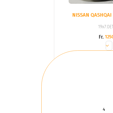
NISSAN QASHQAI 
19x7.0ET
Fr.
125