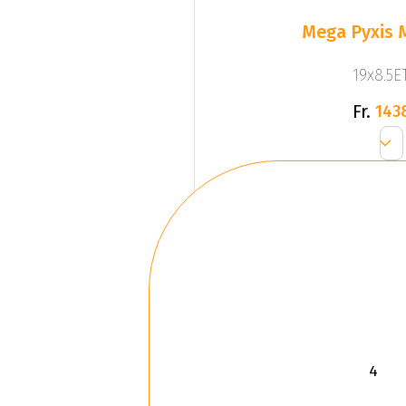
Mega Pyxis 
19x8.5ET
Fr.
143