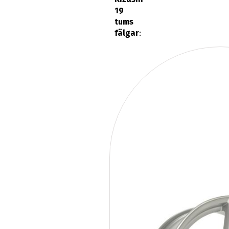
19
tums
fälgar
: