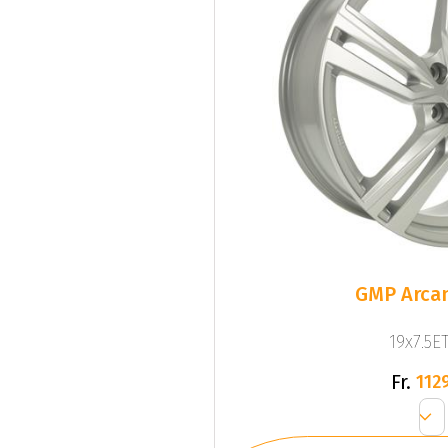
GMP Arcan
19x7.5ET
Fr.
1129