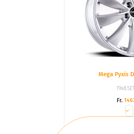
Mega Pyxis D
19x8.5ET
Fr.
146