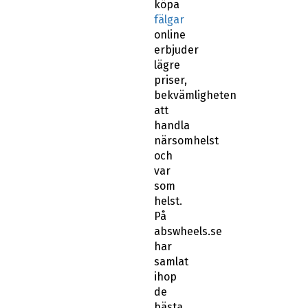
köpa
fälgar
online
erbjuder
lägre
priser,
bekvämligheten
att
handla
närsomhelst
och
var
som
helst.
På
abswheels.se
har
samlat
ihop
de
bästa