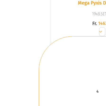
Mega Pyxis D
19x8.5ET
Fr.
146