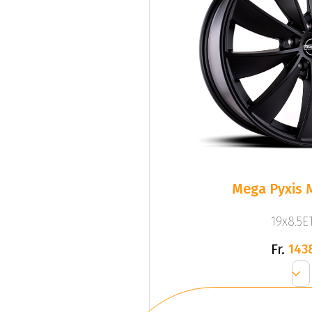
Mega Pyxis 
19x8.5ET
Fr.
143