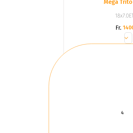
Mega Trito
18x7.0ET
Fr.
140