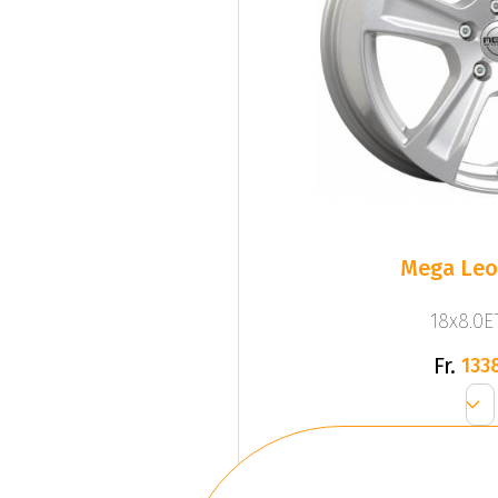
Mega Leo 
18x8.0ET
Fr.
133