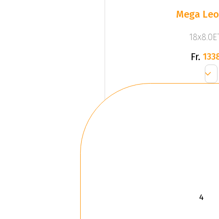
Mega Leo 
18x8.0ET
Fr.
133