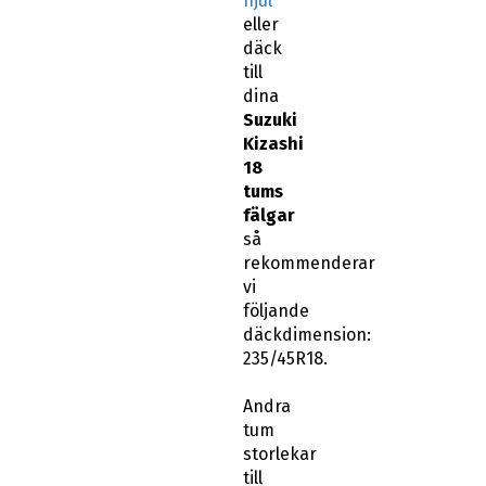
hjul
eller
däck
till
dina
Suzuki
Kizashi
18
tums
fälgar
så
rekommenderar
vi
följande
däckdimension:
235/45R18.
Andra
tum
storlekar
till