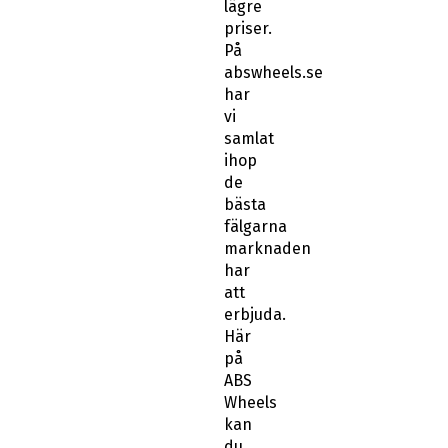
lägre
priser.
På
abswheels.se
har
vi
samlat
ihop
de
bästa
fälgarna
marknaden
har
att
erbjuda.
Här
på
ABS
Wheels
kan
du