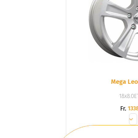
Mega Leo 
18x8.0ET
Fr.
133