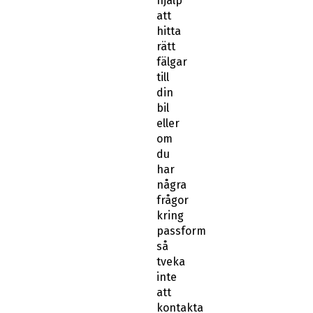
hjälp
att
hitta
rätt
fälgar
till
din
bil
eller
om
du
har
några
frågor
kring
passform
så
tveka
inte
att
kontakta