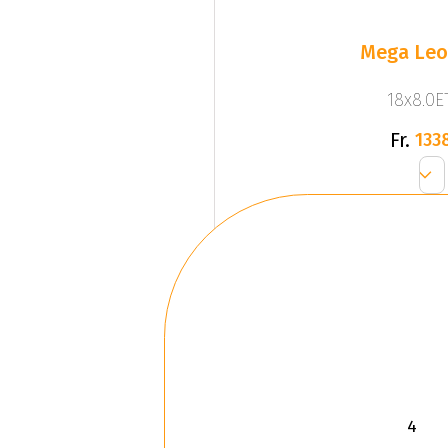
Mega Leo 
18x8.0ET
Fr.
133