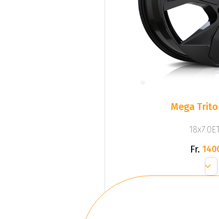
Mega Trito
18x7.0ET
Fr.
140