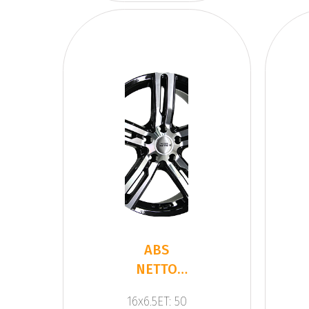
ABS
NETTO
KARGIN
16x6.5ET: 50
Gloss