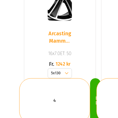
Arcasting
Mammut
Chrome
16x7.0ET: 50
Silver
Fr.
1242 kr
Köp
Nu