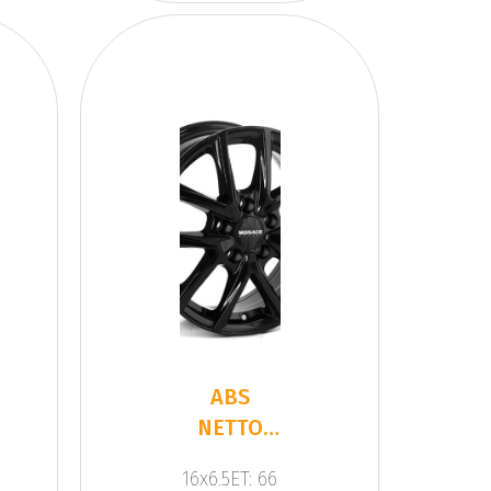
ABS
NETTO
CL2T
16x6.5ET: 66
BLACK