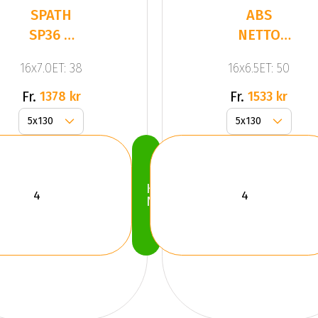
SPATH
ABS
SP36 H
NETTO
Black
KARGIN
16x7.0ET: 38
16x6.5ET: 50
Matt
Dull
Polish
Black
Fr.
Fr.
1378 kr
1533 kr
Köp
Nu