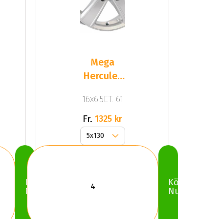
Mega
Hercules
5 Silver
16x6.5ET: 61
Fr.
1325 kr
Köp
Köp
Nu
Nu