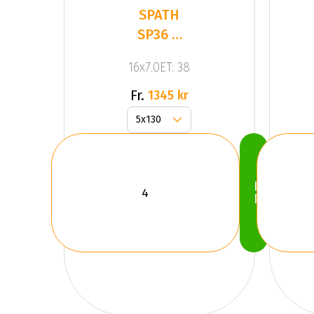
SPATH
SP36 H
Black
16x7.0ET: 38
Matt
Fr.
1345 kr
Köp
Nu