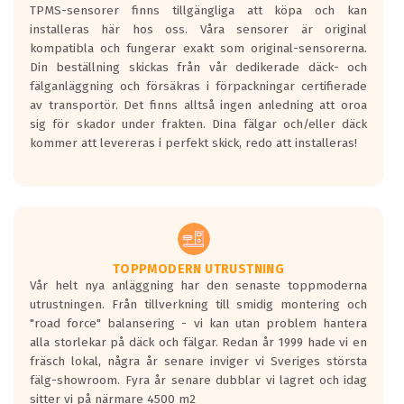
TPMS-sensorer finns tillgängliga att köpa och kan
installeras här hos oss. Våra sensorer är original
kompatibla och fungerar exakt som original-sensorerna.
Din beställning skickas från vår dedikerade däck- och
fälganläggning och försäkras i förpackningar certifierade
av transportör. Det finns alltså ingen anledning att oroa
sig för skador under frakten. Dina fälgar och/eller däck
kommer att levereras i perfekt skick, redo att installeras!
TOPPMODERN UTRUSTNING
Vår helt nya anläggning har den senaste toppmoderna
utrustningen. Från tillverkning till smidig montering och
"road force" balansering - vi kan utan problem hantera
alla storlekar på däck och fälgar. Redan år 1999 hade vi en
fräsch lokal, några år senare inviger vi Sveriges största
fälg-showroom. Fyra år senare dubblar vi lagret och idag
sitter vi på närmare 4500 m2