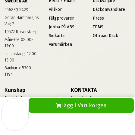
Betal / Finans
Däckväljare
SWEDEN AB
Villkor
Däckomvandlare
556839 5429
Göran Hammarsjös
Fälgprovaren
Press
Väg 2
Jobba På ABS
TPMS
19572 Rosersberg
Sidkarta
Offroad Däck
Mån-Fre 08:00-
Varumärken
17:00
Lunchstängt 12:00-
13:00
Bankgiro: 5300-
1194
Kunskap
KONTAKTA
Däckskola
Kontakta Oss
Lägg I Varukorgen
Blog
Vinterdäck
FAQs
Informationsbank Av Däck
Och Fälgar