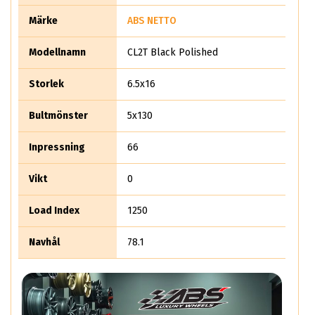
Märke
ABS NETTO
Modellnamn
CL2T Black Polished
Storlek
6.5x16
Bultmönster
5x130
Inpressning
66
Vikt
0
Load Index
1250
Navhål
78.1