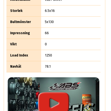
Storlek
6.5x16
Bultmönster
5x130
Inpressning
66
Vikt
0
Load Index
1250
Navhål
78.1