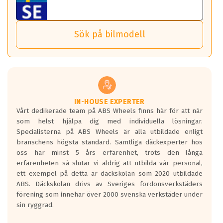
ABS Wheels fälgar.
nästa bil.
Sensorn sitter inne i hjulet och skickar signaler om lufttryck
Viktigt att Bult respektive mutter är av storlek (17mm hylsa
Det sparar dig tid och pengar.
och temperatur till din instrumentpanel.
) Hex 17.
Sök på bilmodell
*PCD står för pitch circle diameter / Bultmönster.
TPMS gör det enkelt att ha koll på att dina däck håller rätt
Genom att du anger ditt registreringsnummer kan vi matcha
tryck. Skulle du tappa tryck i något däck varnar TPMS dig
och garantera att tillbehören passar till 100%
om detta.
Viktigt att tänka på är att alltid använda en momentnyckel
TPMS står för Tyre Pressure Monitoring System och innebär
vid åtdragning av hjulbultarna.
helt kort att du som förare alltid ska ha koll på lufttrycket i
dina däck.
IN-HOUSE EXPERTER
Vårt dedikerade team på ABS Wheels finns här för att när
Samtliga ABS Wheels fälgar är kompatibla med TPMS
som helst hjälpa dig med individuella lösningar.
sensorer.
Specialisterna på ABS Wheels är alla utbildade enligt
branschens högsta standard. Samtliga däckexperter hos
oss har minst 5 års erfarenhet, trots den långa
erfarenheten så slutar vi aldrig att utbilda vår personal,
ett exempel på detta är däckskolan som 2020 utbildade
ABS. Däckskolan drivs av Sveriges fordonsverkstäders
förening som innehar över 2000 svenska verkstäder under
sin ryggrad.