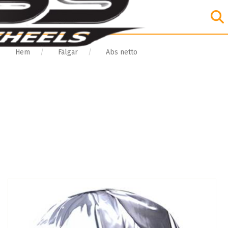
Hem
Fälgar
Abs netto