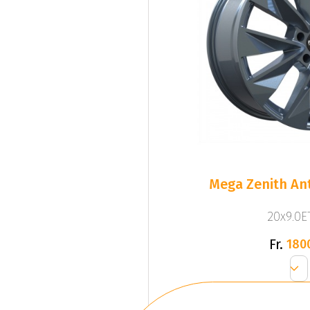
Mega Zenith Ant
20x9.0ET
Fr.
180