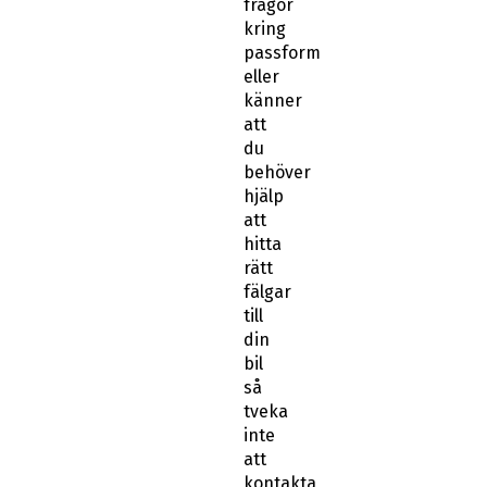
frågor
kring
passform
eller
känner
att
du
behöver
hjälp
att
hitta
rätt
fälgar
till
din
bil
så
tveka
inte
att
kontakta