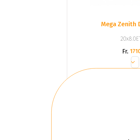
Mega Zenith D
20x8.0ET
Fr.
1710