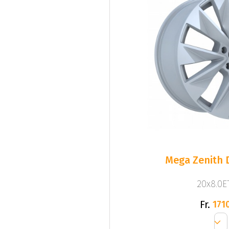
Mega Zenith D
20x8.0ET
Fr.
1710