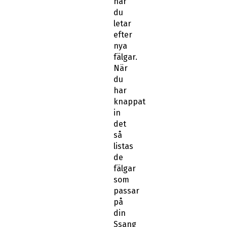
när
du
letar
efter
nya
fälgar.
När
du
har
knappat
in
det
så
listas
de
fälgar
som
passar
på
din
Ssang