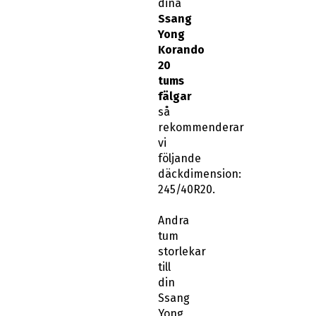
dina
Ssang
Yong
Korando
20
tums
fälgar
så
rekommenderar
vi
följande
däckdimension:
245/40R20.
Andra
tum
storlekar
till
din
Ssang
Yong