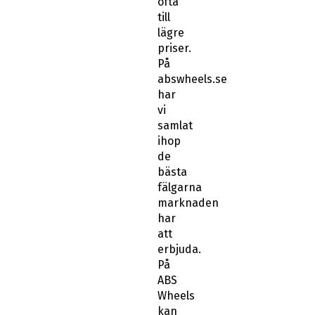
ofta
till
lägre
priser.
På
abswheels.se
har
vi
samlat
ihop
de
bästa
fälgarna
marknaden
har
att
erbjuda.
På
ABS
Wheels
kan