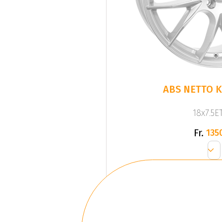
ABS NETTO KI
18x7.5ET
Fr.
135