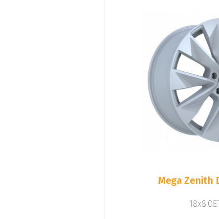
Mega Zenith D
18x8.0ET