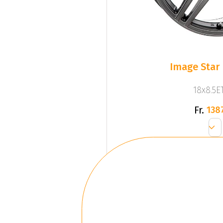
Image Star 
18x8.5ET
Fr.
138