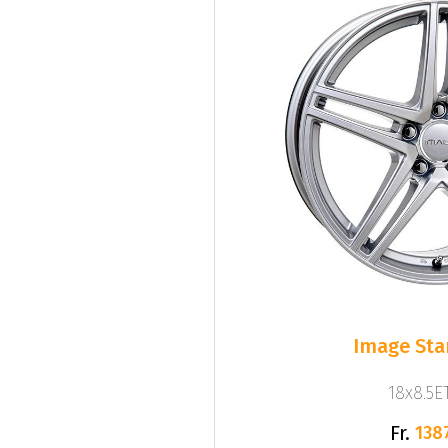
Image Star
18x8.5ET
Fr.
138