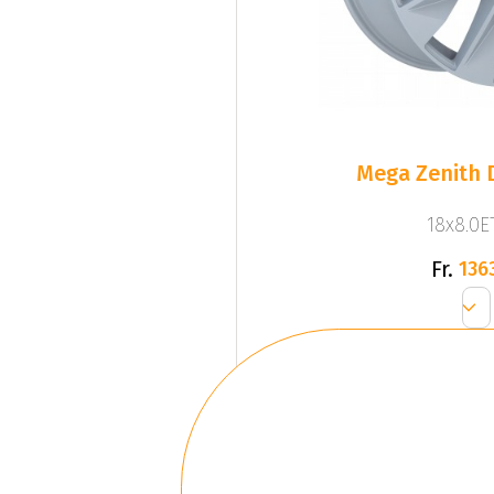
Mega Zenith D
18x8.0ET
Fr.
136