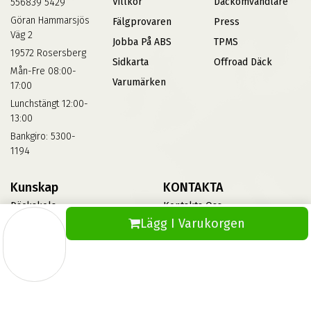
Villkor
Däckomvandlare
556839 5429
Göran Hammarsjös
Fälgprovaren
Press
Väg 2
Jobba På ABS
TPMS
19572 Rosersberg
Sidkarta
Offroad Däck
Mån-Fre 08:00-
Varumärken
17:00
Lunchstängt 12:00-
13:00
Bankgiro: 5300-
1194
Kunskap
KONTAKTA
Däckskola
Kontakta Oss
Lägg I Varukorgen
Blog
Vinterdäck
FAQs
Informationsbank Av Däck
Och Fälgar
ABS360