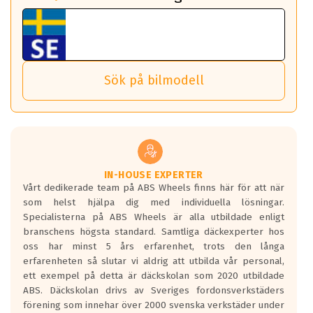
fall det behövs.
Vi använder detta system i flertalet av våra fälgar.
fordon. Detta sker automatiskt och är inget du som förare
Tillbehören är av högsta kvalitet och är kompatibla med
ABS 360 gör det möjligt för dig att ta med fälgarna till din
behöver tänka på.
ABS Wheels fälgar.
nästa bil.
Sensorn sitter inne i hjulet och skickar signaler om lufttryck
Viktigt att Bult respektive mutter är av storlek (17mm hylsa
Det sparar dig tid och pengar.
och temperatur till din instrumentpanel.
) Hex 17.
Sök på bilmodell
*PCD står för pitch circle diameter / Bultmönster.
TPMS gör det enkelt att ha koll på att dina däck håller rätt
Genom att du anger ditt registreringsnummer kan vi matcha
tryck. Skulle du tappa tryck i något däck varnar TPMS dig
och garantera att tillbehören passar till 100%
om detta.
Viktigt att tänka på är att alltid använda en momentnyckel
TPMS står för Tyre Pressure Monitoring System och innebär
vid åtdragning av hjulbultarna.
helt kort att du som förare alltid ska ha koll på lufttrycket i
dina däck.
IN-HOUSE EXPERTER
Vårt dedikerade team på ABS Wheels finns här för att när
Samtliga ABS Wheels fälgar är kompatibla med TPMS
som helst hjälpa dig med individuella lösningar.
sensorer.
Specialisterna på ABS Wheels är alla utbildade enligt
branschens högsta standard. Samtliga däckexperter hos
oss har minst 5 års erfarenhet, trots den långa
erfarenheten så slutar vi aldrig att utbilda vår personal,
ett exempel på detta är däckskolan som 2020 utbildade
ABS. Däckskolan drivs av Sveriges fordonsverkstäders
förening som innehar över 2000 svenska verkstäder under