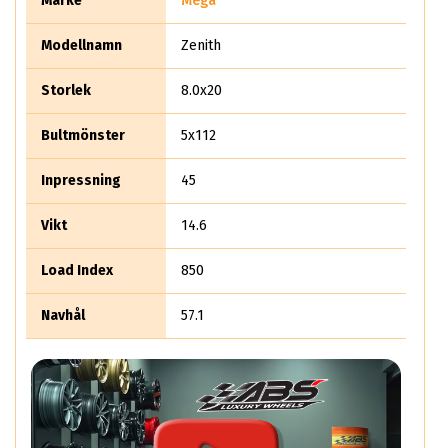
Märke
Mega
sverige-favoriten Indus Trailer.
Modellnamn
Zenith
Storlek
8.0x20
Bultmönster
5x112
Inpressning
45
Vikt
14.6
Load Index
850
Navhål
57.1