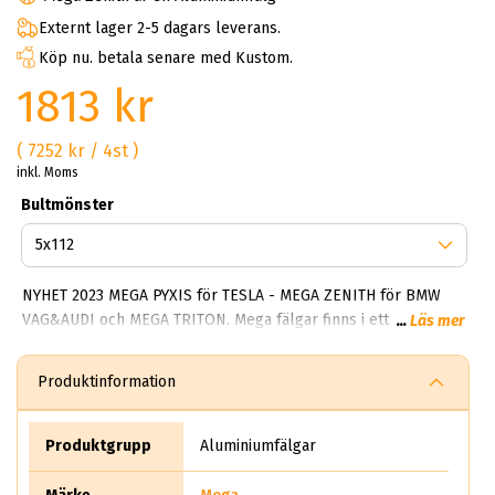
Externt lager 2-5 dagars leverans.
Köp nu. betala senare med Kustom.
1813 kr
( 7252 kr / 4st )
inkl. Moms
Bultmönster
NYHET 2023 MEGA PYXIS för TESLA - MEGA ZENITH för BMW
VAG&AUDI och MEGA TRITON. Mega fälgar finns i ett brett
...
Läs mer
spektrum av alternativ. De flesta modellerna är enkla, tidlösa
och fräscha. Något som gör mega Wheels framgångsrik är
Produktinformation
deras förmåga att alltid skapa robusta fälgar som tål både
vinter och sommarbruk. I kollektionen finns Hercules 5 och
storsäljaren Polera samt Virgo. Samtliga modeller (inte alla)
Produktgrupp
Aluminiumfälgar
men de flesta går att få i mörka och ljusa färger. Har du en
trailer så har mega Wheels ett stort utbud för dig som