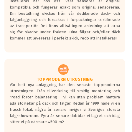
installeras här hos oss. Våra sensorer är original
kompatibla och fungerar exakt som original-sensorerna.
Din beställning skickas från vår dedikerade däck- och
fälganläggning och försäkras i förpackningar certifierade
av transportör. Det finns alltså ingen anledning att oroa
sig för skador under frakten. Dina fälgar och/eller däck
kommer att levereras i perfekt skick, redo att installeras!
TOPPMODERN UTRUSTNING
Vår helt nya anläggning har den senaste toppmoderna
utrustningen. Från tillverkning till smidig montering och
"road force" balansering - vi kan utan problem hantera
alla storlekar på däck och fälgar. Redan år 1999 hade vi en
fräsch lokal, några år senare inviger vi Sveriges största
fälg-showroom. Fyra år senare dubblar vi lagret och idag
sitter vi på närmare 4500 m2