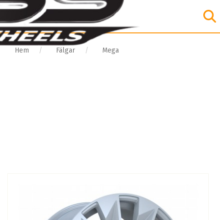
Hem
Fälgar
Mega