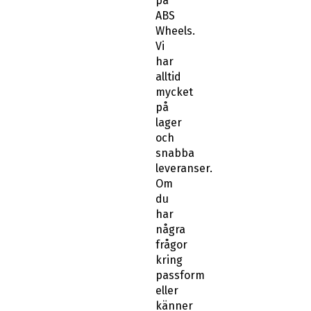
på
ABS
Wheels.
Vi
har
alltid
mycket
på
lager
och
snabba
leveranser.
Om
du
har
några
frågor
kring
passform
eller
känner