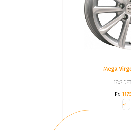
Mega Virgo
17x7.0ET
Fr.
1175