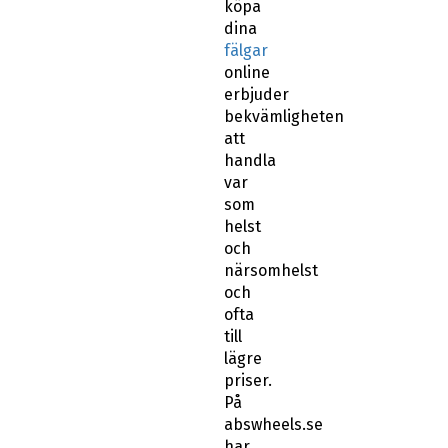
köpa
dina
fälgar
online
erbjuder
bekvämligheten
att
handla
var
som
helst
och
närsomhelst
och
ofta
till
lägre
priser.
På
abswheels.se
har