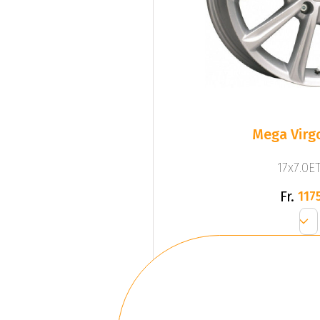
Mega Virgo
17x7.0ET
Fr.
1175