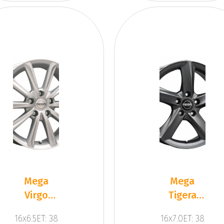
Mega
Mega
Virgo
Tigera
Silver
Dark Mat
16x6.5ET: 38
16x7.0ET: 38
Anthracite