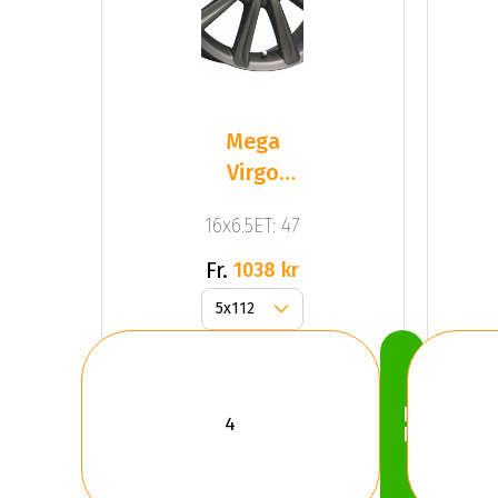
Mega
Virgo
Dark Mat
16x6.5ET: 47
Anthracite
Grey
Fr.
1038 kr
Köp
Nu