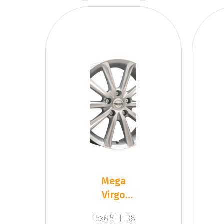
Mega
Virgo
Silver
16x6.5ET: 38