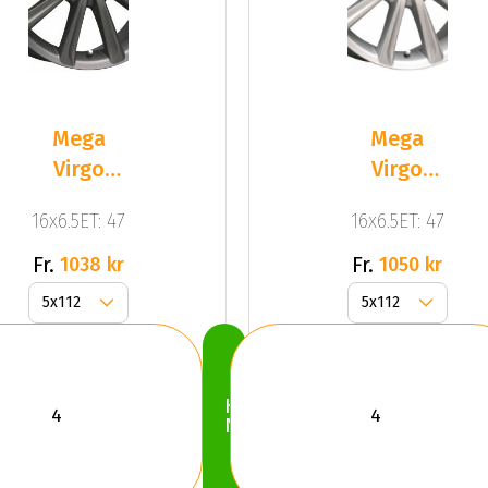
Mega
Mega
Virgo
Virgo
Dark Mat
Silver
16x6.5ET: 47
16x6.5ET: 47
Anthracite
Grey
Fr.
Fr.
1038 kr
1050 kr
Köp
Nu