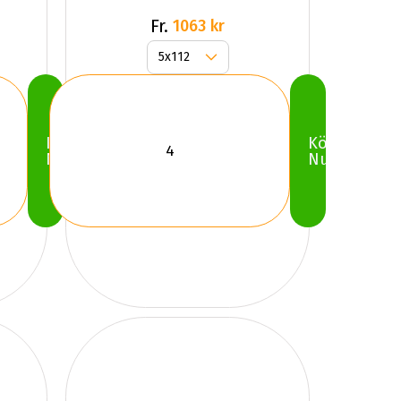
Gr
Fr.
1063 kr
Köp
Köp
Nu
Nu