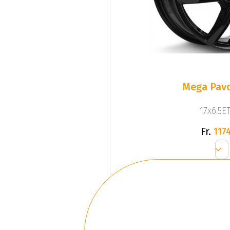
Mega Pavo
17x6.5ET
Fr.
1174