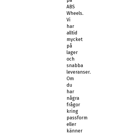
på
ABS
Wheels.
Vi
har
alltid
mycket
på
lager
och
snabba
leveranser.
Om
du
har
några
frågor
kring
passform
eller
känner