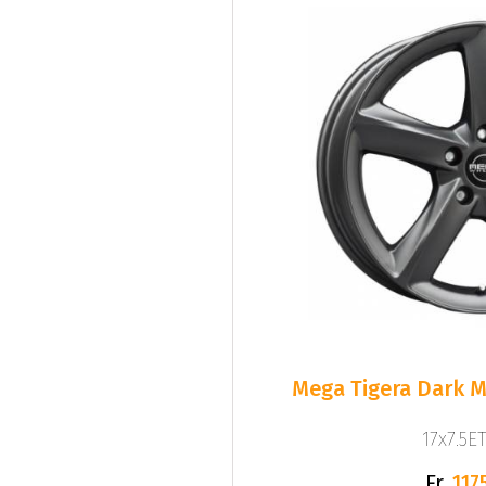
Mega Tigera Dark M
17x7.5ET
Fr.
1175