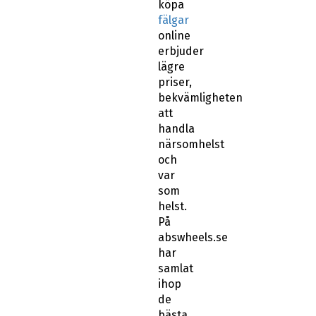
köpa
fälgar
online
erbjuder
lägre
priser,
bekvämligheten
att
handla
närsomhelst
och
var
som
helst.
På
abswheels.se
har
samlat
ihop
de
bästa