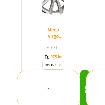
Mega
Virgo
Silver
15x6.0ET: 42
Fr.
975 kr
Köp
Nu