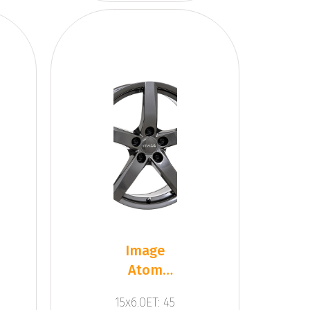
Image
Atom
G.Gun
15x6.0ET: 45