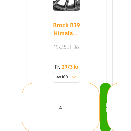
Brock B39
Himalaya
Grey Matt
19x7.5ET: 38
Fr.
2973 kr
Köp
Nu