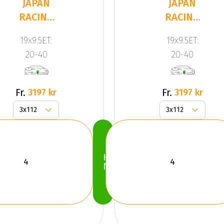
JAPAN
JAPAN
RACING
RACING
JR20
JR20
19x9.5ET:
19x9.5ET:
Hyper
Bronze
20-40
20-40
Black
Fr.
Fr.
3197 kr
3197 kr
Köp
Nu