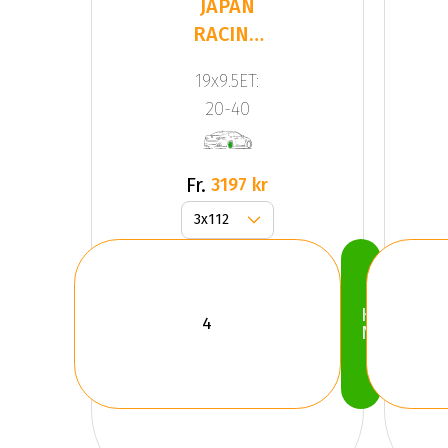
JAPAN
RACING
JR20
19x9.5ET:
Black
20-40
Fr.
3197 kr
Köp
Nu