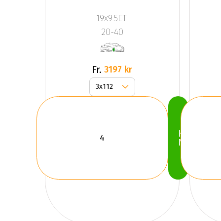
JR20
19x9.5ET:
Silver
20-40
Fr.
3197 kr
Köp
Nu