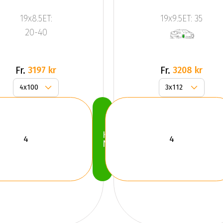
JR15
JR9 Silver
19x8.5ET:
19x9.5ET: 35
Silver
20-40
Fr.
Fr.
3197 kr
3208 kr
Köp
Nu