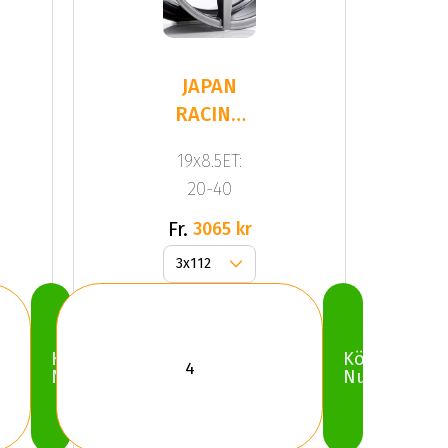
JAPAN
RACING
JR20
19x8.5ET:
Hyper
20-40
Black
Fr.
3065 kr
Köp
Köp
Nu
Nu