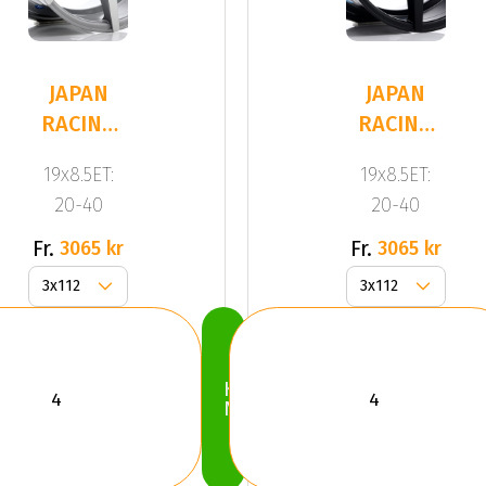
JAPAN
JAPAN
RACING
RACING
JR20
JR20
19x8.5ET:
19x8.5ET:
Silver
Black
20-40
20-40
Fr.
Fr.
3065 kr
3065 kr
Köp
Nu