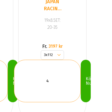
JAPAN
RACING
JR10 Gold
19x8.5ET:
20-35
Fr.
3197 kr
Köp
Köp
Nu
Nu