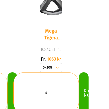
Mega
Tigera
Dark Mat
16x7.0ET: 45
Anthracite
Gr
Fr.
1063 kr
Köp
Köp
Nu
Nu