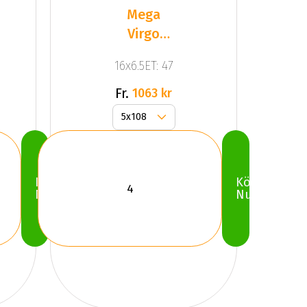
Mega
Virgo
Dark Mat
16x6.5ET: 47
Anthracite
Grey
Fr.
1063 kr
Köp
Köp
Nu
Nu