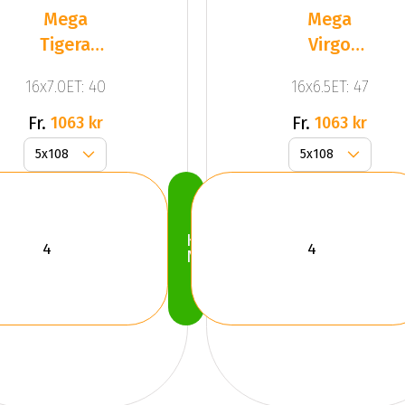
Mega
Mega
Tigera
Virgo
Dark Mat
Dark Mat
16x7.0ET: 40
16x6.5ET: 47
Anthracite
Anthracite
Gr
Grey
Fr.
Fr.
1063 kr
1063 kr
Köp
Nu