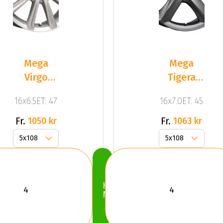
Mega
Mega
Virgo
Tigera
Silver
Dark Mat
16x6.5ET: 47
16x7.0ET: 45
Anthracite
Gr
Fr.
Fr.
1050 kr
1063 kr
Köp
Nu