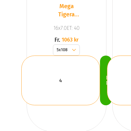
Mega
Tigera
Dark Mat
16x7.0ET: 40
Anthracite
Gr
Fr.
1063 kr
Köp
Nu