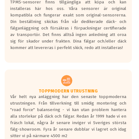
TPMS-sensorer finns tillgängliga att köpa och kan
10.0x22
installeras här hos oss. Våra sensorer är original
CARMANI 17 Fritz
kompatibla och fungerar exakt som original-sensorerna.
ET: 30
Din beställning skickas från vår dedikerade däck- och
4232 kr
fälganläggning och försäkras i förpackningar certifierade
av transportör. Det finns alltså ingen anledning att oroa
10.0x22
sig för skador under frakten. Dina fälgar och/eller däck
CARMANI 17 Fritz
kommer att levereras i perfekt skick, redo att installeras!
ET: 30
4218 kr
10.0x22
CARMANI 17 Fritz
ET: 30
TOPPMODERN UTRUSTNING
4063 kr
Vår helt nya anläggning har den senaste toppmoderna
utrustningen. Från tillverkning till smidig montering och
10.0x22
"road force" balansering - vi kan utan problem hantera
CARMANI 17 Fritz
alla storlekar på däck och fälgar. Redan år 1999 hade vi en
ET: 20
fräsch lokal, några år senare inviger vi Sveriges största
fälg-showroom. Fyra år senare dubblar vi lagret och idag
4063 kr
sitter vi på närmare 4500 m2