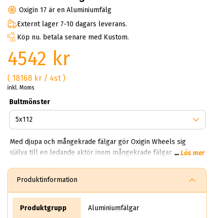
Oxigin 17 är en Aluminiumfälg
Externt lager 7-10 dagars leverans.
Köp nu. betala senare med Kustom.
4542 kr
( 18168 kr / 4st )
inkl. Moms
Bultmönster
Med djupa och mångekrade fälgar gör Oxigin Wheels sig
själva till en ledande aktör inom mångekrade fälgar. Ingen
...
Läs mer
förutom Oxigin skapar aluminiumfälgar med så pass mycket
ekrar i fokus. Vissa modeller kan ha allt ifrån 5 ekrar till 24
Produktinformation
ekrar! Här kan du hitta svarta, gråa, mattgråa och mattsvarta.
Det har även skapat en mycket populär serie vid namn Oxigin
Konkav som skapats med en aggressiv utformning vilket ger
Produktgrupp
Aluminiumfälgar
hjulet ett starkare utseende samtidigt som den konkava