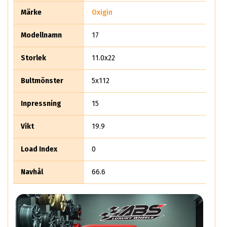
strukturen särhåller sin elastiska rundhet. Bland sina 8,5 * 19
Märke
Oxigin
tum vänder det ekrarna 4,5 cm inåt. Konkavt? JA SUPER!
Modellnamn
17
Storlek
11.0x22
Bultmönster
5x112
Inpressning
15
Vikt
19.9
Load Index
0
Navhål
66.6