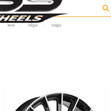
Hem
Fälgar
Oxigin