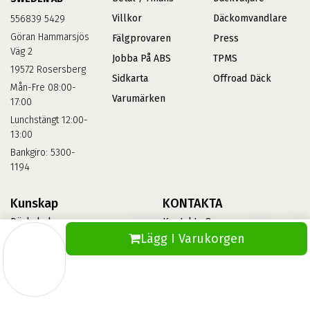
Villkor
Däckomvandlare
556839 5429
Göran Hammarsjös
Fälgprovaren
Press
Väg 2
Jobba På ABS
TPMS
19572 Rosersberg
Sidkarta
Offroad Däck
Mån-Fre 08:00-
Varumärken
17:00
Lunchstängt 12:00-
13:00
Bankgiro: 5300-
1194
Kunskap
KONTAKTA
Däckskola
Kontakta Oss
Lägg I Varukorgen
Blog
Vinterdäck
FAQs
Informationsbank Av Däck
Och Fälgar