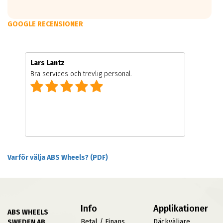
10.0x22
CARMANI 17 Fritz
GOOGLE RECENSIONER
ET: 20
4232 kr
10.0x22
Lars Lantz
CARMANI 17 Fritz
Bra services och trevlig personal.
ET: 20
4218 kr
11.0x22
CARMANI 17 Fritz
ET: 40
4373 kr
Varför välja ABS Wheels? (PDF)
Info
Applikationer
ABS WHEELS
Betal / Finans
Däckväljare
SWEDEN AB