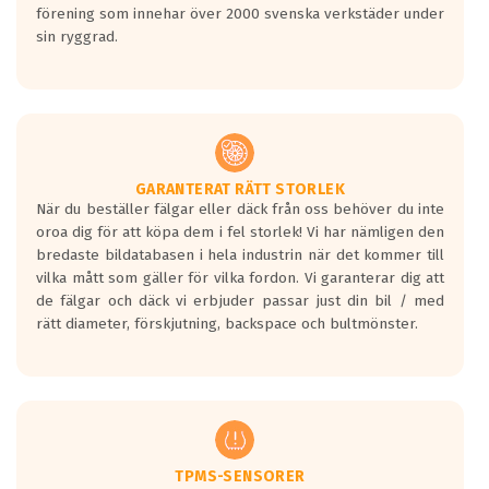
förening som innehar över 2000 svenska verkstäder under
10.0x22
sin ryggrad.
CARMANI 17 Fritz
ET: 50
4232 kr
10.0x22
CARMANI 17 Fritz
GARANTERAT RÄTT STORLEK
ET: 50
När du beställer fälgar eller däck från oss behöver du inte
4218 kr
oroa dig för att köpa dem i fel storlek! Vi har nämligen den
bredaste bildatabasen i hela industrin när det kommer till
10.0x22
vilka mått som gäller för vilka fordon. Vi garanterar dig att
CARMANI 17 Fritz
de fälgar och däck vi erbjuder passar just din bil / med
ET: 50
rätt diameter, förskjutning, backspace och bultmönster.
4063 kr
10.0x22
CARMANI 17 Fritz
ET: 30
4063 kr
TPMS-SENSORER