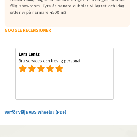
fälg-showroom. Fyra år senare dubblar vi lagret och idag
4063 kr
sitter vi på närmare 4500 m2
10.0x22
CARMANI 17 Fritz
GOOGLE RECENSIONER
ET: 20
4232 kr
10.0x22
Lars Lantz
CARMANI 17 Fritz
Bra services och trevlig personal.
ET: 20
4218 kr
11.0x22
CARMANI 17 Fritz
ET: 40
4373 kr
Varför välja ABS Wheels? (PDF)