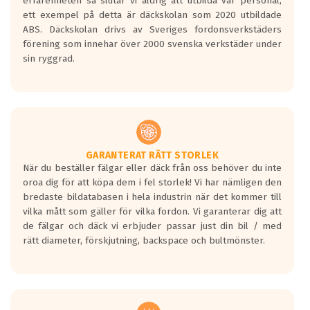
erfarenheten så slutar vi aldrig att utbilda vår personal,
ET: 50
ett exempel på detta är däckskolan som 2020 utbildade
4063 kr
ABS. Däckskolan drivs av Sveriges fordonsverkstäders
förening som innehar över 2000 svenska verkstäder under
10.0x22
sin ryggrad.
CARMANI 17 Fritz
ET: 50
4232 kr
10.0x22
CARMANI 17 Fritz
GARANTERAT RÄTT STORLEK
ET: 50
När du beställer fälgar eller däck från oss behöver du inte
4218 kr
oroa dig för att köpa dem i fel storlek! Vi har nämligen den
bredaste bildatabasen i hela industrin när det kommer till
10.0x22
vilka mått som gäller för vilka fordon. Vi garanterar dig att
CARMANI 17 Fritz
de fälgar och däck vi erbjuder passar just din bil / med
ET: 50
rätt diameter, förskjutning, backspace och bultmönster.
4063 kr
10.0x22
CARMANI 17 Fritz