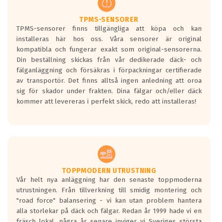
ET: 30
4063 kr
TPMS-SENSORER
TPMS-sensorer finns tillgängliga att köpa och kan
10.0x22
installeras här hos oss. Våra sensorer är original
CARMANI 17 Fritz
kompatibla och fungerar exakt som original-sensorerna.
ET: 30
Din beställning skickas från vår dedikerade däck- och
4232 kr
fälganläggning och försäkras i förpackningar certifierade
av transportör. Det finns alltså ingen anledning att oroa
10.0x22
sig för skador under frakten. Dina fälgar och/eller däck
CARMANI 17 Fritz
kommer att levereras i perfekt skick, redo att installeras!
ET: 30
4218 kr
10.0x22
CARMANI 17 Fritz
ET: 30
TOPPMODERN UTRUSTNING
4063 kr
Vår helt nya anläggning har den senaste toppmoderna
utrustningen. Från tillverkning till smidig montering och
10.0x22
"road force" balansering - vi kan utan problem hantera
CARMANI 17 Fritz
alla storlekar på däck och fälgar. Redan år 1999 hade vi en
ET: 20
fräsch lokal, några år senare inviger vi Sveriges största