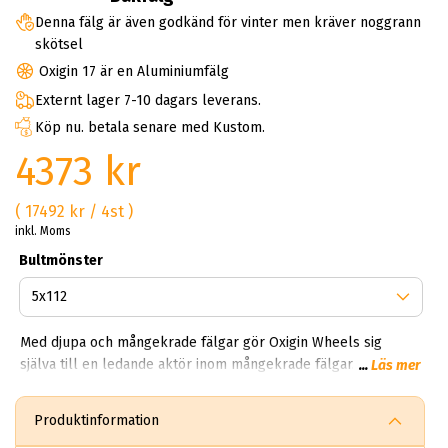
Denna fälg är även godkänd för vinter men kräver noggrann
skötsel
Oxigin 17 är en Aluminiumfälg
Externt lager 7-10 dagars leverans.
Köp nu. betala senare med Kustom.
4373 kr
( 17492 kr / 4st )
inkl. Moms
Bultmönster
Med djupa och mångekrade fälgar gör Oxigin Wheels sig
själva till en ledande aktör inom mångekrade fälgar. Ingen
...
Läs mer
förutom Oxigin skapar aluminiumfälgar med så pass mycket
ekrar i fokus. Vissa modeller kan ha allt ifrån 5 ekrar till 24
Produktinformation
ekrar! Här kan du hitta svarta, gråa, mattgråa och mattsvarta.