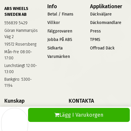
Info
Applikationer
ABS WHEELS
Betal / Finans
Däckväljare
SWEDEN AB
Villkor
Däckomvandlare
556839 5429
Göran Hammarsjös
Fälgprovaren
Press
Väg 2
Jobba På ABS
TPMS
19572 Rosersberg
Sidkarta
Offroad Däck
Mån-Fre 08:00-
Varumärken
17:00
Lunchstängt 12:00-
13:00
Bankgiro: 5300-
1194
Kunskap
KONTAKTA
Däckskola
Kontakta Oss
Lägg I Varukorgen
Blog
Vinterdäck
FAQs