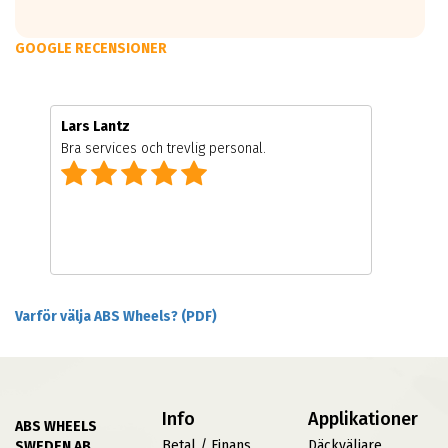
10.0x22
CARMANI 17 Fritz
GOOGLE RECENSIONER
ET: 20
4232 kr
10.0x22
Lars Lantz
CARMANI 17 Fritz
Bra services och trevlig personal.
ET: 20
4218 kr
11.0x22
CARMANI 17 Fritz
ET: 40
4373 kr
Varför välja ABS Wheels? (PDF)
Info
Applikationer
ABS WHEELS
Betal / Finans
Däckväljare
SWEDEN AB