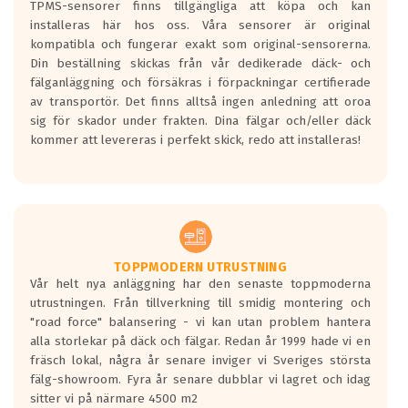
TPMS-sensorer finns tillgängliga att köpa och kan
10.0x22
installeras här hos oss. Våra sensorer är original
CARMANI 17 Fritz
kompatibla och fungerar exakt som original-sensorerna.
ET: 30
Din beställning skickas från vår dedikerade däck- och
4232 kr
fälganläggning och försäkras i förpackningar certifierade
av transportör. Det finns alltså ingen anledning att oroa
10.0x22
sig för skador under frakten. Dina fälgar och/eller däck
CARMANI 17 Fritz
kommer att levereras i perfekt skick, redo att installeras!
ET: 30
4218 kr
10.0x22
CARMANI 17 Fritz
ET: 30
TOPPMODERN UTRUSTNING
4063 kr
Vår helt nya anläggning har den senaste toppmoderna
utrustningen. Från tillverkning till smidig montering och
10.0x22
"road force" balansering - vi kan utan problem hantera
CARMANI 17 Fritz
alla storlekar på däck och fälgar. Redan år 1999 hade vi en
ET: 20
fräsch lokal, några år senare inviger vi Sveriges största
fälg-showroom. Fyra år senare dubblar vi lagret och idag
4063 kr
sitter vi på närmare 4500 m2