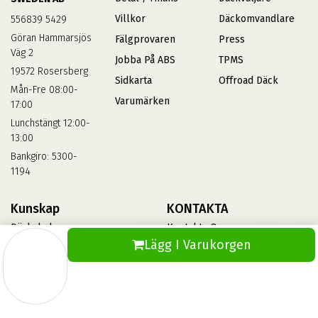
Villkor
Däckomvandlare
556839 5429
Göran Hammarsjös
Fälgprovaren
Press
Väg 2
Jobba På ABS
TPMS
19572 Rosersberg
Sidkarta
Offroad Däck
Mån-Fre 08:00-
Varumärken
17:00
Lunchstängt 12:00-
13:00
Bankgiro: 5300-
1194
Kunskap
KONTAKTA
Däckskola
Kontakta Oss
Lägg I Varukorgen
Blog
Vinterdäck
FAQs
Informationsbank Av Däck
Och Fälgar