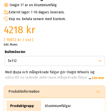
Oxigin 17 är en Aluminiumfälg
Externt lager 7-10 dagars leverans.
Köp nu. betala senare med Kustom.
4218 kr
( 16872 kr / 4st )
inkl. Moms
Bultmönster
Med djupa och mångekrade fälgar gör Oxigin Wheels sig
själva till en ledande aktör inom mångekrade fälgar. Ingen
...
Läs mer
förutom Oxigin skapar aluminiumfälgar med så pass mycket
ekrar i fokus. Vissa modeller kan ha allt ifrån 5 ekrar till 24
Produktinformation
ekrar! Här kan du hitta svarta, gråa, mattgråa och mattsvarta.
Det har även skapat en mycket populär serie vid namn Oxigin
Konkav som skapats med en aggressiv utformning vilket ger
Produktgrupp
Aluminiumfälgar
hjulet ett starkare utseende samtidigt som den konkava