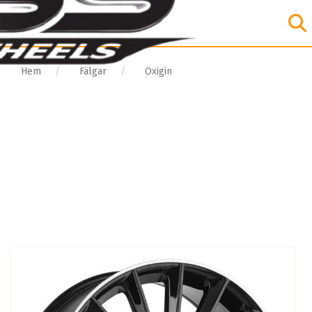
Hem
Fälgar
Oxigin