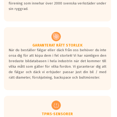
förening som innehar över 2000 svenska verkstäder under
10.0x22
sin ryggrad.
CARMANI 17 Fritz
ET: 50
4063 kr
10.0x22
CARMANI 17 Fritz
GARANTERAT RÄTT STORLEK
ET: 50
När du beställer fälgar eller däck från oss behöver du inte
4232 kr
oroa dig för att köpa dem i fel storlek! Vi har nämligen den
bredaste bildatabasen i hela industrin när det kommer till
10.0x22
vilka mått som gäller för vilka fordon. Vi garanterar dig att
CARMANI 17 Fritz
de fälgar och däck vi erbjuder passar just din bil / med
ET: 50
rätt diameter, förskjutning, backspace och bultmönster.
4063 kr
10.0x22
CARMANI 17 Fritz
ET: 30
4063 kr
TPMS-SENSORER