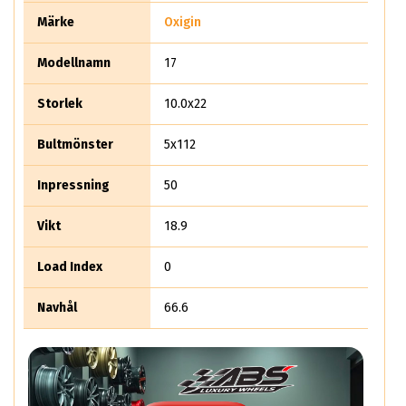
strukturen särhåller sin elastiska rundhet. Bland sina 8,5 * 19
Märke
Oxigin
tum vänder det ekrarna 4,5 cm inåt. Konkavt? JA SUPER!
Modellnamn
17
Storlek
10.0x22
Bultmönster
5x112
Inpressning
50
Vikt
18.9
Load Index
0
Navhål
66.6