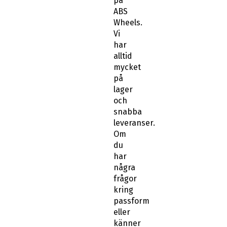
på
ABS
Wheels.
Vi
har
alltid
mycket
på
lager
och
snabba
leveranser.
Om
du
har
några
frågor
kring
passform
eller
känner