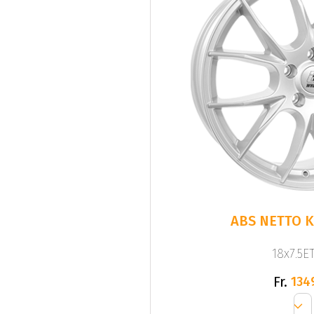
ABS NETTO KI
18x7.5ET
Fr.
134