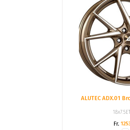
ALUTEC ADX.01 Bro
18x7.5ET
Fr.
1253