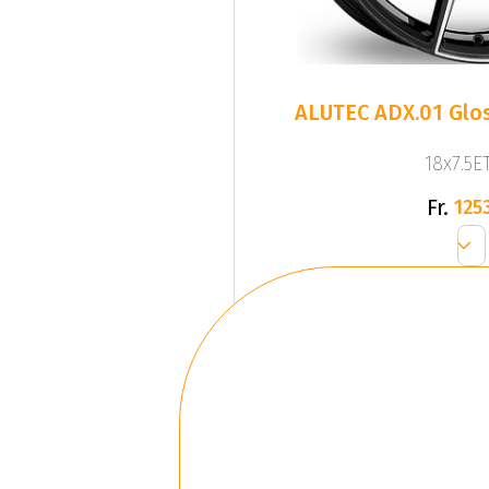
ALUTEC ADX.01 Glos
18x7.5ET
Fr.
1253