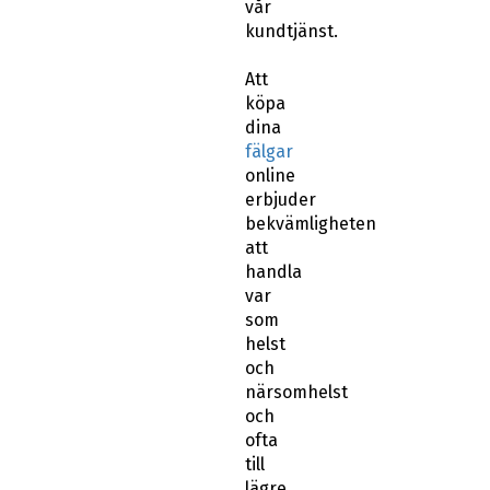
vår
kundtjänst.
Att
köpa
dina
fälgar
online
erbjuder
bekvämligheten
att
handla
var
som
helst
och
närsomhelst
och
ofta
till
lägre