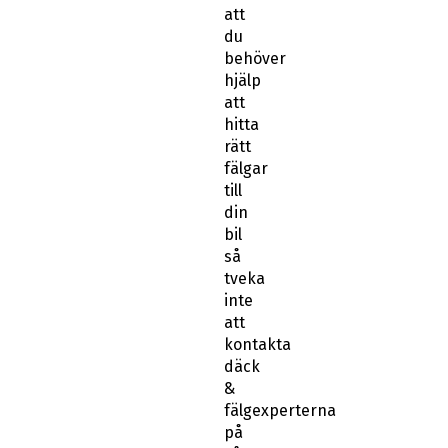
att
du
behöver
hjälp
att
hitta
rätt
fälgar
till
din
bil
så
tveka
inte
att
kontakta
däck
&
fälgexperterna
på