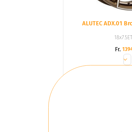
ALUTEC ADX.01 Bro
18x7.5ET
Fr.
139