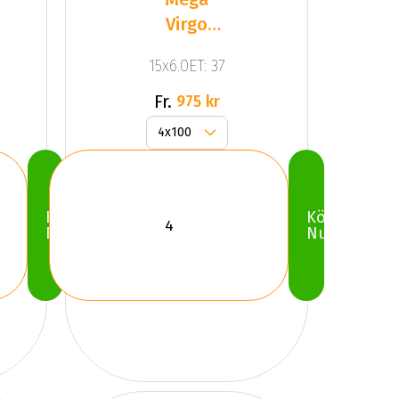
Virgo
Silver
15x6.0ET: 37
Fr.
975 kr
Köp
Köp
Nu
Nu