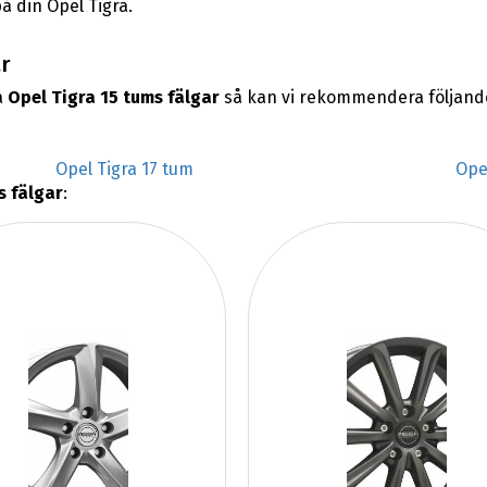
å din Opel Tigra.
r
a
Opel Tigra 15 tums fälgar
så kan vi rekommendera följand
Opel Tigra 17 tum
Ope
s fälgar
: