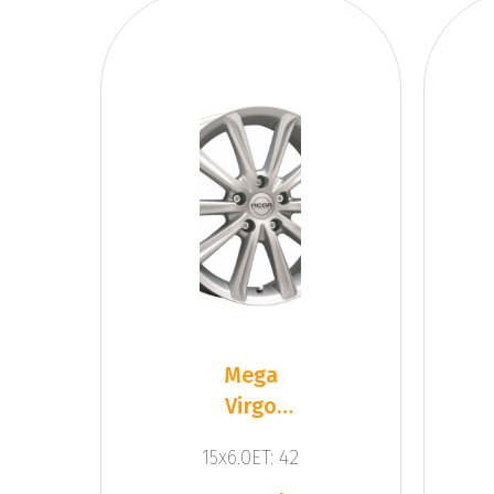
Mega
Virgo
Silver
15x6.0ET: 42