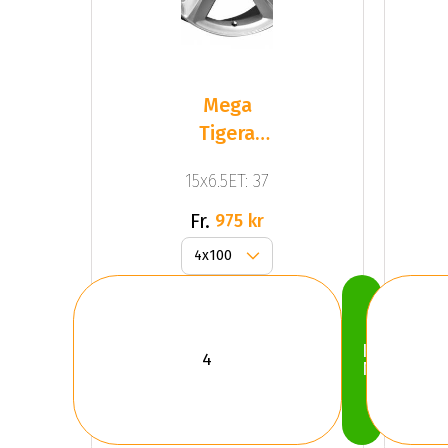
Mega
Tigera
Silver
15x6.5ET: 37
Silver
Fr.
975 kr
Köp
Nu