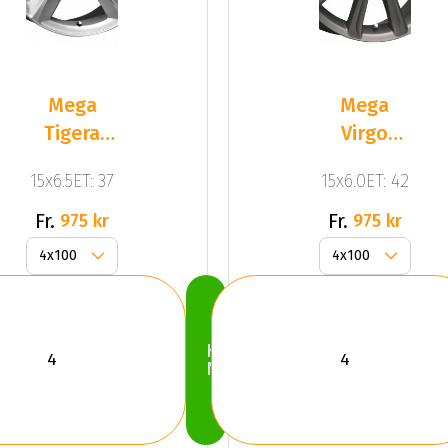
Mega
Mega
Tigera
Virgo
Silver
Dark Mat
15x6.5ET: 37
15x6.0ET: 42
Silver
Anthracite
Grey
Fr.
Fr.
975 kr
975 kr
Köp
Nu