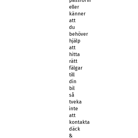
passform
eller
känner
att
du
behöver
hjälp
att
hitta
rätt
fälgar
till
din
bil
så
tveka
inte
att
kontakta
däck
&