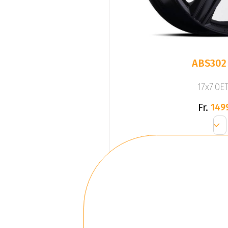
ABS302
17x7.0ET
Fr.
149