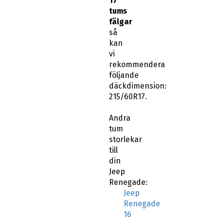
17
tums
fälgar
så
kan
vi
rekommendera
följande
däckdimension:
215/60R17.
Andra
tum
storlekar
till
din
Jeep
Renegade:
Jeep
Renegade
16