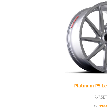
Platinum P5 Lef
17x7.5ET
Fr.
139