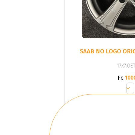
SAAB NO LOGO ORIG
17x7.0ET
Fr.
100