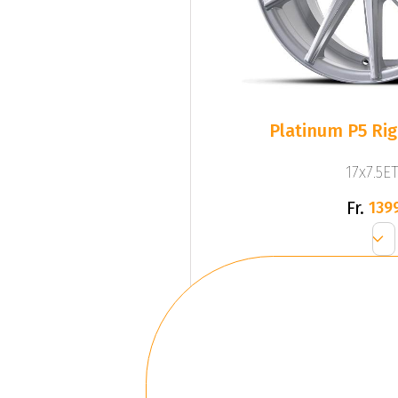
Platinum P5 Righ
17x7.5ET
Fr.
139