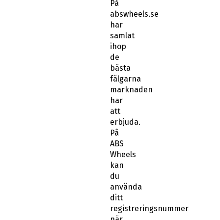
På
abswheels.se
har
samlat
ihop
de
bästa
fälgarna
marknaden
har
att
erbjuda.
På
ABS
Wheels
kan
du
använda
ditt
registreringsnummer
när