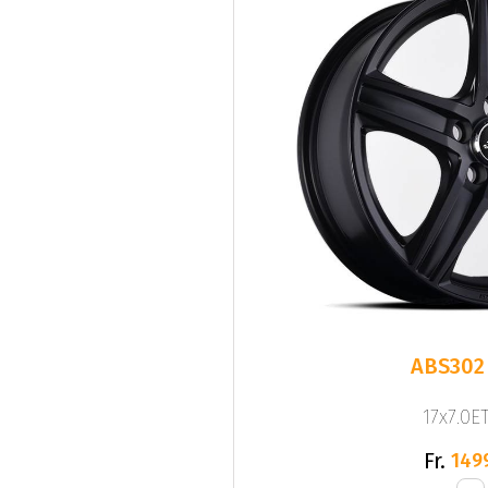
ABS302
17x7.0ET
Fr.
149