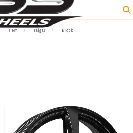
Hem
Fälgar
Brock