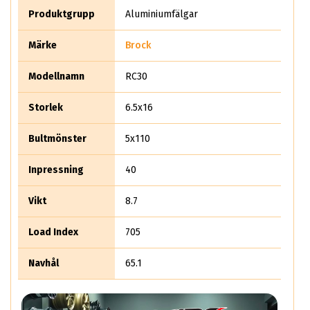
Det säljer rent teoretiskt mer än 10 miljoner aluminiumhjul
Produktgrupp
Aluminiumfälgar
per år.
Märke
Brock
Modellnamn
RC30
Storlek
6.5x16
Bultmönster
5x110
Inpressning
40
Vikt
8.7
Load Index
705
Navhål
65.1