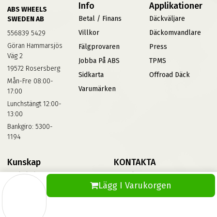
Info
Applikationer
ABS WHEELS
Betal / Finans
Däckväljare
SWEDEN AB
Villkor
Däckomvandlare
556839 5429
Göran Hammarsjös
Fälgprovaren
Press
Väg 2
Jobba På ABS
TPMS
19572 Rosersberg
Sidkarta
Offroad Däck
Mån-Fre 08:00-
Varumärken
17:00
Lunchstängt 12:00-
13:00
Bankgiro: 5300-
1194
Kunskap
KONTAKTA
Däckskola
Kontakta Oss
Lägg I Varukorgen
Blog
Vinterdäck
FAQs