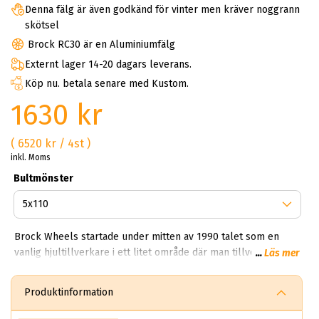
Denna fälg är även godkänd för vinter men kräver noggrann
skötsel
Brock RC30 är en Aluminiumfälg
Externt lager 14-20 dagars leverans.
Köp nu. betala senare med Kustom.
1630 kr
( 6520 kr / 4st )
inkl. Moms
Bultmönster
Brock Wheels startade under mitten av 1990 talet som en
vanlig hjultillverkare i ett litet område där man tillverkade
...
Läs mer
vanliga fälgar för sedaner. Idag har Brock en produktion som
träcker sig över 850,000 fälgar per dag. Kan du tänka dig
Produktinformation
850,000 brock fälgar per dag? Helt sjukt!? Första gången vi
fick veta det här vart experterna på ABS Wheels chockade.