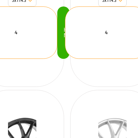
Köp
Nu