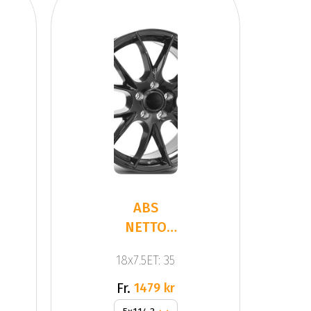
ABS
NETTO
KIRA
18x7.5ET: 35
BLACK
GLOSS
Fr.
1479 kr