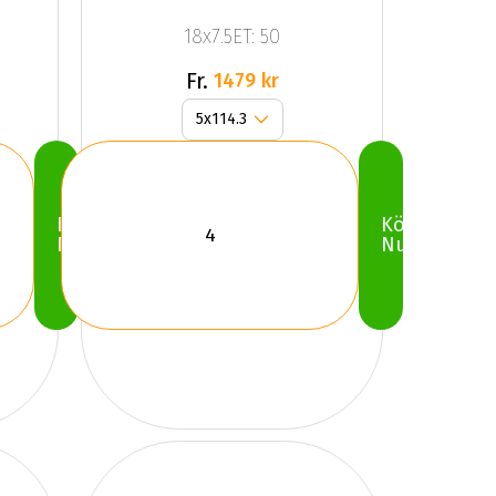
KIRA
18x7.5ET: 50
SILVER
Fr.
1479 kr
Köp
Köp
Nu
Nu