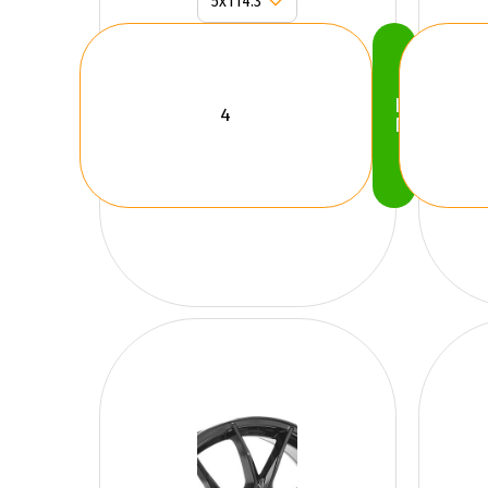
Köp
Nu