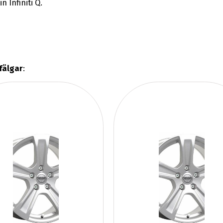
 Infiniti Q.
 fälgar
: