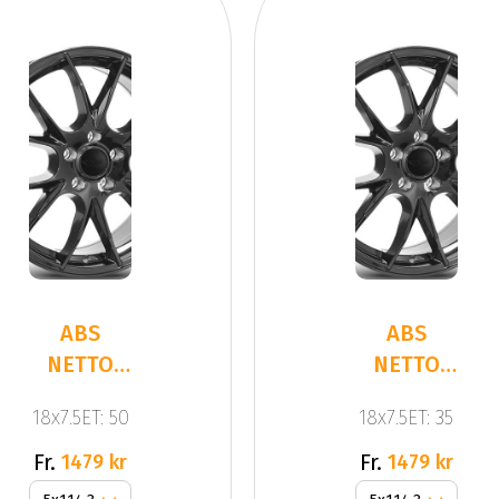
ABS
ABS
NETTO
NETTO
KIRA
KIRA
18x7.5ET: 50
18x7.5ET: 35
BLACK
BLACK
GLOSS
GLOSS
Fr.
Fr.
1479 kr
1479 kr