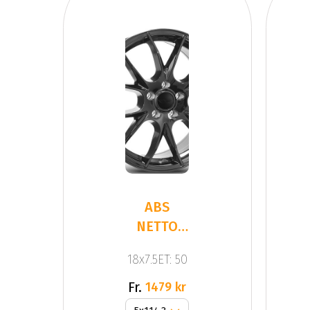
ABS
NETTO
KIRA
18x7.5ET: 50
BLACK
GLOSS
Fr.
1479 kr