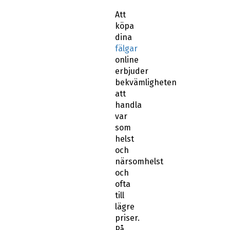
Att
köpa
dina
fälgar
online
erbjuder
bekvämligheten
att
handla
var
som
helst
och
närsomhelst
och
ofta
till
lägre
priser.
På