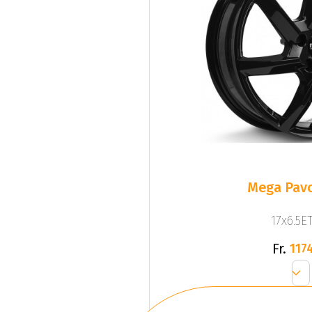
Mega Pavo
17x6.5ET
Fr.
1174