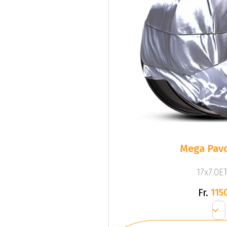
Mega Pavo
17x7.0ET
Fr.
1150