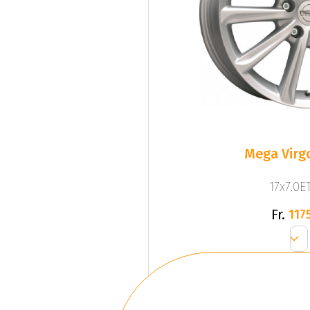
Mega Virgo
17x7.0ET
Fr.
1175