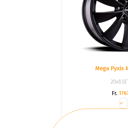
Mega Pyxis 
20x8.5ET
Fr.
176