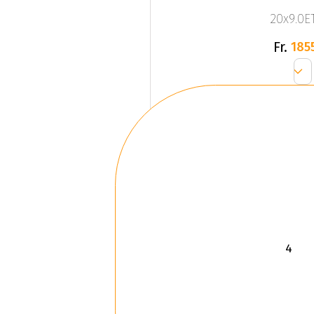
20x9.0ET
Fr.
185