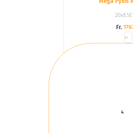
Mega Pyxis 
20x8.5ET
Fr.
176