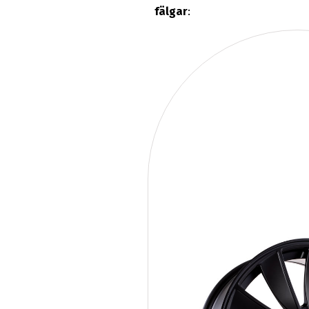
fälgar
: