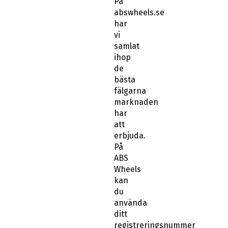
På
abswheels.se
har
vi
samlat
ihop
de
bästa
fälgarna
marknaden
har
att
erbjuda.
På
ABS
Wheels
kan
du
använda
ditt
registreringsnummer