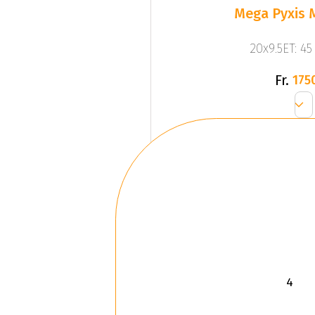
Mega Pyxis 
20x9.5ET: 4
Fr.
175