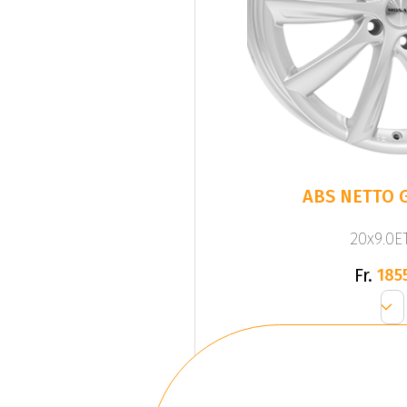
ABS NETTO G
20x9.0ET
Fr.
185