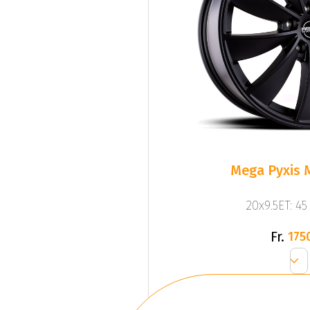
Mega Pyxis 
20x9.5ET: 4
Fr.
175