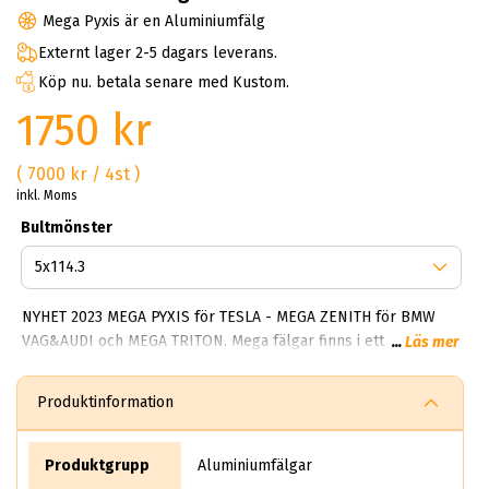
Mega Pyxis är en Aluminiumfälg
Externt lager 2-5 dagars leverans.
Köp nu. betala senare med Kustom.
1750 kr
( 7000 kr / 4st )
inkl. Moms
Bultmönster
NYHET 2023 MEGA PYXIS för TESLA - MEGA ZENITH för BMW
VAG&AUDI och MEGA TRITON. Mega fälgar finns i ett brett
...
Läs mer
spektrum av alternativ. De flesta modellerna är enkla, tidlösa
och fräscha. Något som gör mega Wheels framgångsrik är
Produktinformation
deras förmåga att alltid skapa robusta fälgar som tål både
vinter och sommarbruk. I kollektionen finns Hercules 5 och
storsäljaren Polera samt Virgo. Samtliga modeller (inte alla)
Produktgrupp
Aluminiumfälgar
men de flesta går att få i mörka och ljusa färger. Har du en