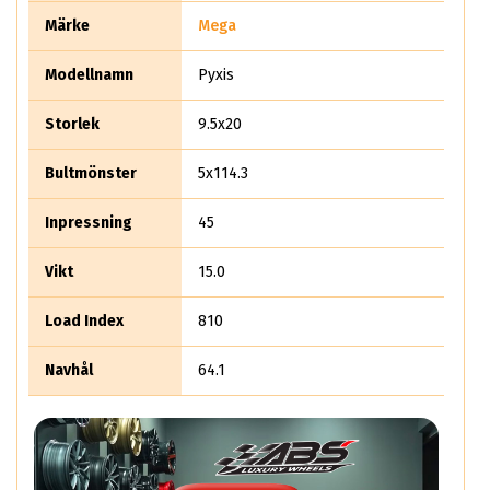
trailer så har mega Wheels ett stort utbud för dig som
Märke
Mega
sverige-favoriten Indus Trailer.
Modellnamn
Pyxis
Storlek
9.5x20
Bultmönster
5x114.3
Inpressning
45
Vikt
15.0
Load Index
810
Navhål
64.1