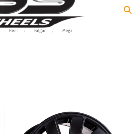
Hem
Fälgar
Mega