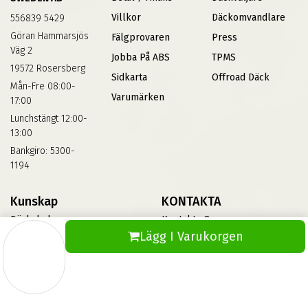
Villkor
Däckomvandlare
556839 5429
Göran Hammarsjös
Fälgprovaren
Press
Väg 2
Jobba På ABS
TPMS
19572 Rosersberg
Sidkarta
Offroad Däck
Mån-Fre 08:00-
Varumärken
17:00
Lunchstängt 12:00-
13:00
Bankgiro: 5300-
1194
Kunskap
KONTAKTA
Däckskola
Kontakta Oss
Lägg I Varukorgen
Blog
Vinterdäck
FAQs
Informationsbank Av Däck
Och Fälgar