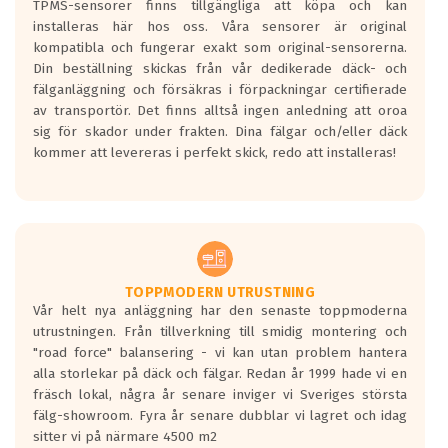
TPMS-sensorer finns tillgängliga att köpa och kan
installeras här hos oss. Våra sensorer är original
kompatibla och fungerar exakt som original-sensorerna.
Din beställning skickas från vår dedikerade däck- och
fälganläggning och försäkras i förpackningar certifierade
av transportör. Det finns alltså ingen anledning att oroa
sig för skador under frakten. Dina fälgar och/eller däck
kommer att levereras i perfekt skick, redo att installeras!
TOPPMODERN UTRUSTNING
Vår helt nya anläggning har den senaste toppmoderna
utrustningen. Från tillverkning till smidig montering och
"road force" balansering - vi kan utan problem hantera
alla storlekar på däck och fälgar. Redan år 1999 hade vi en
fräsch lokal, några år senare inviger vi Sveriges största
fälg-showroom. Fyra år senare dubblar vi lagret och idag
sitter vi på närmare 4500 m2