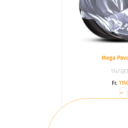
Mega Pavo
17x7.0ET
Fr.
1150