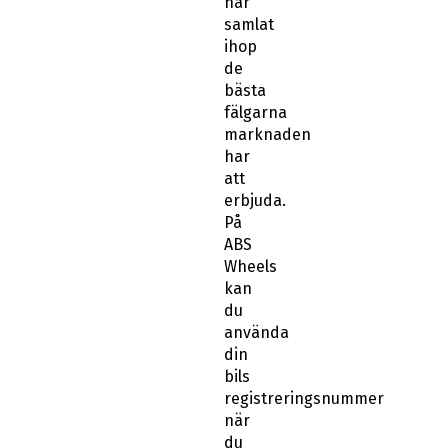
har
samlat
ihop
de
bästa
fälgarna
marknaden
har
att
erbjuda.
På
ABS
Wheels
kan
du
använda
din
bils
registreringsnummer
när
du