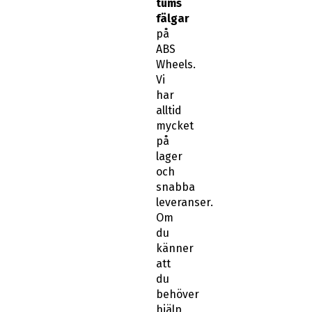
tums
fälgar
på
ABS
Wheels.
Vi
har
alltid
mycket
på
lager
och
snabba
leveranser.
Om
du
känner
att
du
behöver
hjälp