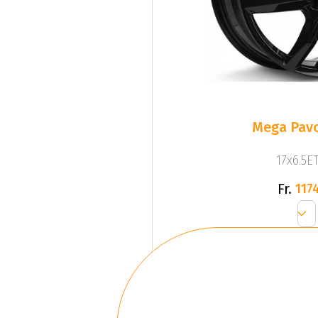
Mega Pavo
17x6.5ET
Fr.
1174