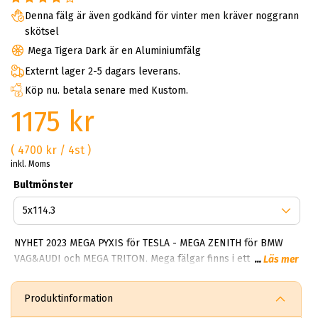
Denna fälg är även godkänd för vinter men kräver noggrann
skötsel
Mega Tigera Dark är en Aluminiumfälg
Externt lager 2-5 dagars leverans.
Köp nu. betala senare med Kustom.
1175 kr
( 4700 kr / 4st )
inkl. Moms
Bultmönster
NYHET 2023 MEGA PYXIS för TESLA - MEGA ZENITH för BMW
VAG&AUDI och MEGA TRITON. Mega fälgar finns i ett brett
...
Läs mer
spektrum av alternativ. De flesta modellerna är enkla, tidlösa
och fräscha. Något som gör mega Wheels framgångsrik är
Produktinformation
deras förmåga att alltid skapa robusta fälgar som tål både