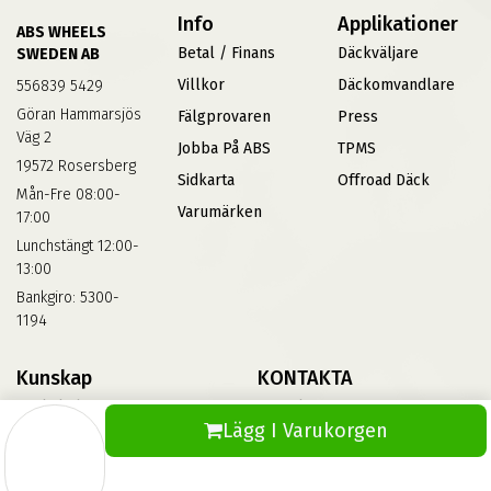
Info
Applikationer
ABS WHEELS
Betal / Finans
Däckväljare
SWEDEN AB
Villkor
Däckomvandlare
556839 5429
Göran Hammarsjös
Fälgprovaren
Press
Väg 2
Jobba På ABS
TPMS
19572 Rosersberg
Sidkarta
Offroad Däck
Mån-Fre 08:00-
Varumärken
17:00
Lunchstängt 12:00-
13:00
Bankgiro: 5300-
1194
Kunskap
KONTAKTA
Däckskola
Kontakta Oss
Lägg I Varukorgen
Blog
Vinterdäck
FAQs