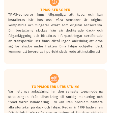
TPMS-SENSORER
TPMS-sensorer finns tillgängliga att köpa och kan
installeras här hos oss. Våra sensorer är original
kompatibla och fungerar exakt som original-sensorerna.
Din beställning skickas från vår dedikerade däck- och
fälganläggning och försäkras i förpackningar certifierade
av transportör. Det finns alltså ingen anledning att oroa
sig för skador under frakten. Dina fälgar och/eller däck
kommer att levereras i perfekt skick, redo att installeras!
TOPPMODERN UTRUSTNING
Vår helt nya anläggning har den senaste toppmoderna
utrustningen. Från tillverkning till smidig montering och
"road force" balansering - vi kan utan problem hantera
alla storlekar på däck och fälgar. Redan år 1999 hade vi en
fräsch lokal, några år senare inviger vi Sveriges största