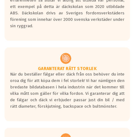
erfarenheten så slutar vi aldrig att utbilda vår personal,
ett exempel på detta är däckskolan som 2020 utbildade
ABS. Däckskolan drivs av Sveriges fordonsverkstäders
förening som innehar över 2000 svenska verkstäder under
sin ryggrad.
GARANTERAT RÄTT STORLEK
När du beställer fälgar eller däck från oss behöver du inte
oroa dig för att köpa dem i fel storlek! Vi har nämligen den
bredaste bildatabasen i hela industrin när det kommer till
vilka mått som gäller för vilka fordon. Vi garanterar dig att
de fälgar och däck vi erbjuder passar just din bil / med
rätt diameter, förskjutning, backspace och bultmönster.