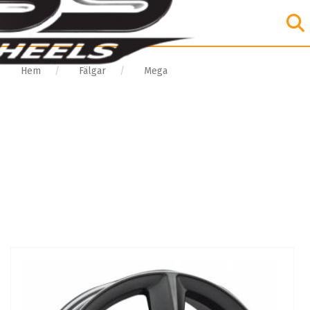
Hem
Fälgar
Mega