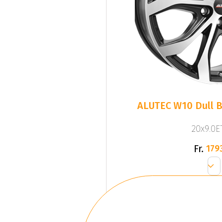
ALUTEC W10 Dull B
20x9.0ET
Fr.
179