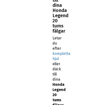
dina
Honda
Legend
20
tums
fälgar
Letar
du
efter
kompletta
hjul
eller
däck
till
dina
Honda
Legend
20
tums