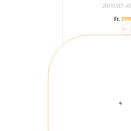
20x10.5ET: 4
Fr.
219