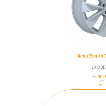
Mega Zenith D
20x9.0ET
Fr.
162