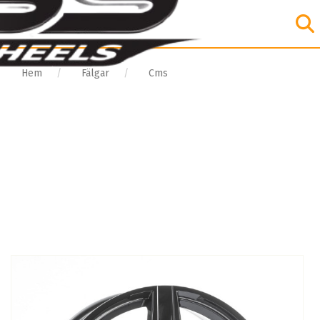
Hem
Fälgar
Cms