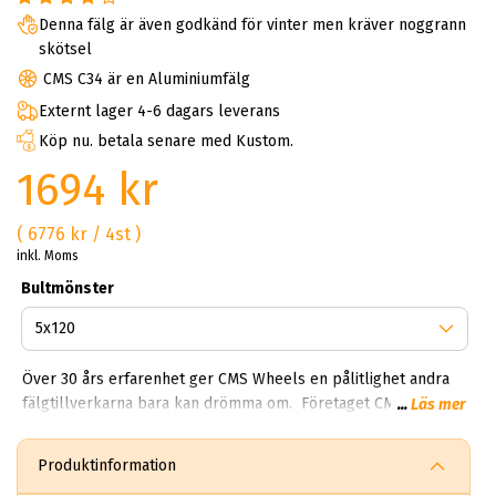
Denna fälg är även godkänd för vinter men kräver noggrann
skötsel
CMS C34 är en Aluminiumfälg
Externt lager 4-6 dagars leverans
Köp nu. betala senare med Kustom.
1694 kr
( 6776 kr / 4st )
inkl. Moms
Bultmönster
Över 30 års erfarenhet ger CMS Wheels en pålitlighet andra
fälgtillverkarna bara kan drömma om. Företaget CMS
...
Läs mer
tillverkar alla CMS fälgar och har som grund viktiga
kärnvärderingar som kvalité, innovationskraft och
Produktinformation
kvalitetskrav. Företaget tillverkar över 9 miljoner fälgar per