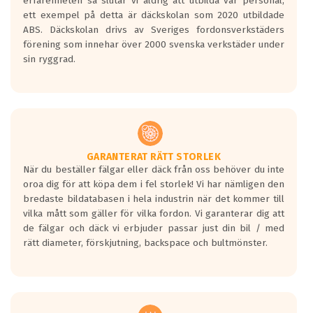
erfarenheten så slutar vi aldrig att utbilda vår personal,
ett exempel på detta är däckskolan som 2020 utbildade
ABS. Däckskolan drivs av Sveriges fordonsverkstäders
förening som innehar över 2000 svenska verkstäder under
sin ryggrad.
GARANTERAT RÄTT STORLEK
När du beställer fälgar eller däck från oss behöver du inte
oroa dig för att köpa dem i fel storlek! Vi har nämligen den
bredaste bildatabasen i hela industrin när det kommer till
vilka mått som gäller för vilka fordon. Vi garanterar dig att
de fälgar och däck vi erbjuder passar just din bil / med
rätt diameter, förskjutning, backspace och bultmönster.