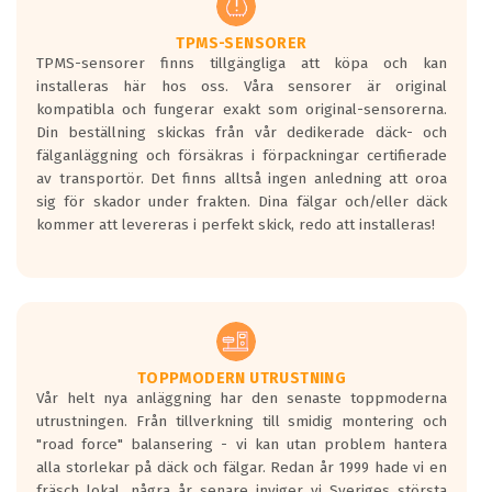
TPMS-SENSORER
TPMS-sensorer finns tillgängliga att köpa och kan
installeras här hos oss. Våra sensorer är original
kompatibla och fungerar exakt som original-sensorerna.
Din beställning skickas från vår dedikerade däck- och
fälganläggning och försäkras i förpackningar certifierade
av transportör. Det finns alltså ingen anledning att oroa
sig för skador under frakten. Dina fälgar och/eller däck
kommer att levereras i perfekt skick, redo att installeras!
TOPPMODERN UTRUSTNING
Vår helt nya anläggning har den senaste toppmoderna
utrustningen. Från tillverkning till smidig montering och
"road force" balansering - vi kan utan problem hantera
alla storlekar på däck och fälgar. Redan år 1999 hade vi en
fräsch lokal, några år senare inviger vi Sveriges största