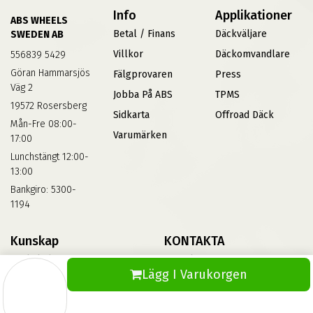
Info
Applikationer
ABS WHEELS
Betal / Finans
Däckväljare
SWEDEN AB
Villkor
Däckomvandlare
556839 5429
Göran Hammarsjös
Fälgprovaren
Press
Väg 2
Jobba På ABS
TPMS
19572 Rosersberg
Sidkarta
Offroad Däck
Mån-Fre 08:00-
Varumärken
17:00
Lunchstängt 12:00-
13:00
Bankgiro: 5300-
1194
Kunskap
KONTAKTA
Däckskola
Kontakta Oss
Lägg I Varukorgen
Blog
Vinterdäck
FAQs