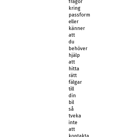
frågor
kring
passform
eller
känner
att
du
behöver
hjälp
att
hitta
rätt
fälgar
till
din
bil
så
tveka
inte
att
kontakta