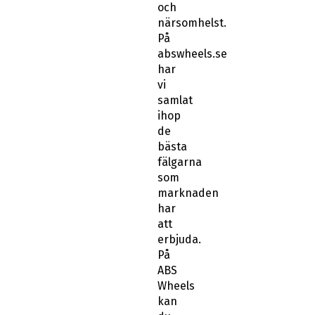
och
närsomhelst.
På
abswheels.se
har
vi
samlat
ihop
de
bästa
fälgarna
som
marknaden
har
att
erbjuda.
På
ABS
Wheels
kan