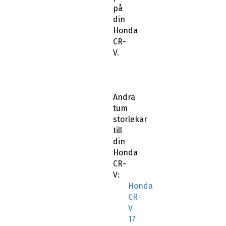
på
din
Honda
CR-
V.
Andra
tum
storlekar
till
din
Honda
CR-
V:
Honda
CR-
V
17