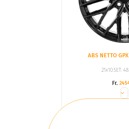
ABS NETTO GPX 
21x10.5ET: 4
Fr.
245