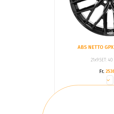
ABS NETTO GPX 
21x9.5ET: 40
Fr.
253