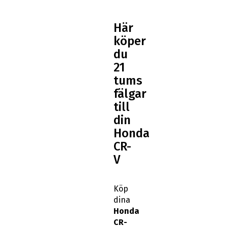
Här
köper
du
21
tums
fälgar
till
din
Honda
CR-
V
Köp
dina
Honda
CR-