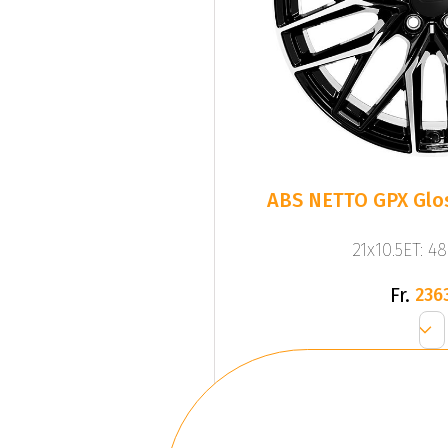
ABS NETTO GPX Glos
21x10.5ET: 4
Fr.
236