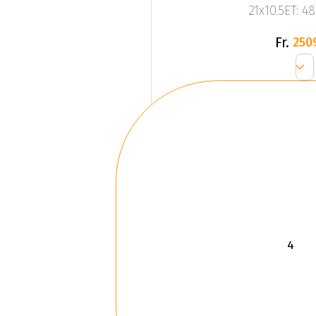
21x10.5ET: 4
Fr.
250