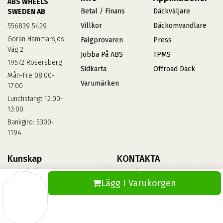
ABS WHEELS
Betal / Finans
Däckväljare
SWEDEN AB
Villkor
Däckomvandlare
556839 5429
Göran Hammarsjös
Fälgprovaren
Press
Väg 2
Jobba På ABS
TPMS
19572 Rosersberg
Sidkarta
Offroad Däck
Mån-Fre 08:00-
Varumärken
17:00
Lunchstängt 12:00-
13:00
Bankgiro: 5300-
1194
Kunskap
KONTAKTA
Däckskola
Kontakta Oss
Lägg I Varukorgen
Blog
Vinterdäck
FAQs
Informationsbank Av Däck