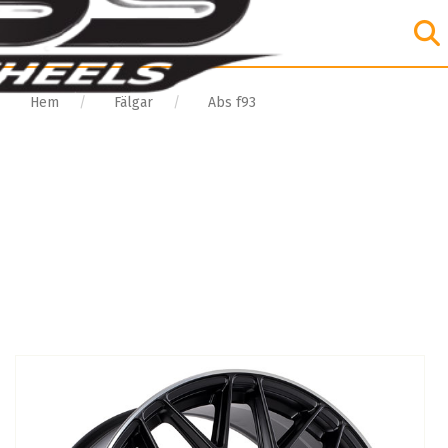
Hem
Fälgar
Abs f93