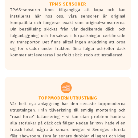
TPMS-SENSORER
TPMS-sensorer finns tillgängliga att köpa och kan
installeras här hos oss. Våra sensorer är original
kompatibla och fungerar exakt som original-sensorerna.
Din beställning skickas från vår dedikerade däck- och
fälganläggning och försäkras i förpackningar certifierade
av transportör. Det finns alltså ingen anledning att oroa
sig för skador under frakten. Dina fälgar och/eller däck
kommer att levereras i perfekt skick, redo att installeras!
TOPPMODERN UTRUSTNING
Vår helt nya anläggning har den senaste toppmoderna
utrustningen. Från tillverkning till smidig montering och
"road force" balansering - vi kan utan problem hantera
alla storlekar på däck och fälgar. Redan år 1999 hade vi en
fräsch lokal, några år senare inviger vi Sveriges största
fälg-showroom. Fyra år senare dubblar vi lagret och idag