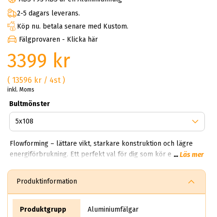
2-5 dagars leverans.
Köp nu. betala senare med Kustom.
Fälgprovaren - Klicka här
3399 kr
( 13596 kr / 4st )
inkl. Moms
Bultmönster
Flowforming – lättare vikt, starkare konstruktion och lägre
energiförbrukning. Ett perfekt val för dig som kör elbil eller
...
Läs mer
vill hålla ner bränsleförbrukningen utan att kompromissa
med utseendet. ABS F93 Black L-P finns i ett brett
Produktinformation
storleksspann så att du enkelt hittar rätt dimension för just
ditt fordon: 18x8.0 ET 42 – 2 099 kr 19x8.5 ET 42 – 2 599 kr
20x8.5 ET 42 – 2 799 kr 21x9.0 ET 42 – 3 199 kr 22x9.0 ET 42 –
Produktgrupp
Aluminiumfälgar