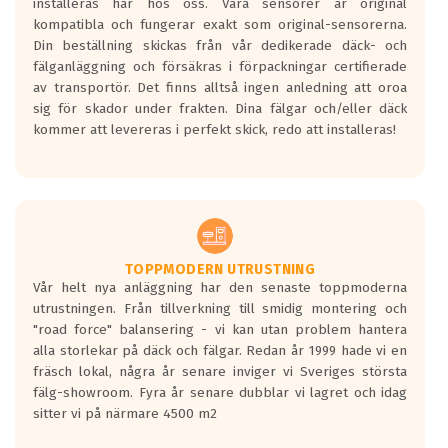
installeras här hos oss. Våra sensorer är original
kompatibla och fungerar exakt som original-sensorerna.
Din beställning skickas från vår dedikerade däck- och
fälganläggning och försäkras i förpackningar certifierade
av transportör. Det finns alltså ingen anledning att oroa
sig för skador under frakten. Dina fälgar och/eller däck
kommer att levereras i perfekt skick, redo att installeras!
TOPPMODERN UTRUSTNING
Vår helt nya anläggning har den senaste toppmoderna
utrustningen. Från tillverkning till smidig montering och
"road force" balansering - vi kan utan problem hantera
alla storlekar på däck och fälgar. Redan år 1999 hade vi en
fräsch lokal, några år senare inviger vi Sveriges största
fälg-showroom. Fyra år senare dubblar vi lagret och idag
sitter vi på närmare 4500 m2