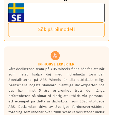
fall det behövs.
Vi använder detta system i flertalet av våra fälgar.
fordon. Detta sker automatiskt och är inget du som förare
Tillbehören är av högsta kvalitet och är kompatibla med
ABS 360 gör det möjligt för dig att ta med fälgarna till din
behöver tänka på.
ABS Wheels fälgar.
nästa bil.
Sensorn sitter inne i hjulet och skickar signaler om lufttryck
Viktigt att Bult respektive mutter är av storlek (17mm hylsa
Det sparar dig tid och pengar.
och temperatur till din instrumentpanel.
) Hex 17.
Sök på bilmodell
*PCD står för pitch circle diameter / Bultmönster.
TPMS gör det enkelt att ha koll på att dina däck håller rätt
Genom att du anger ditt registreringsnummer kan vi matcha
tryck. Skulle du tappa tryck i något däck varnar TPMS dig
och garantera att tillbehören passar till 100%
om detta.
Viktigt att tänka på är att alltid använda en momentnyckel
TPMS står för Tyre Pressure Monitoring System och innebär
vid åtdragning av hjulbultarna.
helt kort att du som förare alltid ska ha koll på lufttrycket i
dina däck.
IN-HOUSE EXPERTER
Vårt dedikerade team på ABS Wheels finns här för att när
Samtliga ABS Wheels fälgar är kompatibla med TPMS
som helst hjälpa dig med individuella lösningar.
sensorer.
Specialisterna på ABS Wheels är alla utbildade enligt
branschens högsta standard. Samtliga däckexperter hos
oss har minst 5 års erfarenhet, trots den långa
erfarenheten så slutar vi aldrig att utbilda vår personal,
ett exempel på detta är däckskolan som 2020 utbildade
ABS. Däckskolan drivs av Sveriges fordonsverkstäders
förening som innehar över 2000 svenska verkstäder under