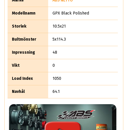
Märke
ABS NETTO
Modellnamn
GPX Black Polished
Storlek
10.5x21
Bultmönster
5x114.3
Inpressning
48
Vikt
0
Load Index
1050
Navhål
64.1