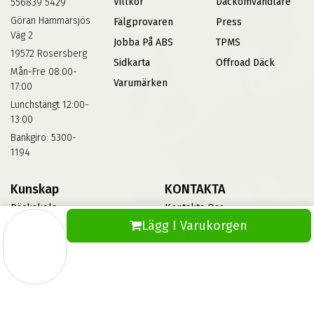
Villkor
Däckomvandlare
556839 5429
Göran Hammarsjös
Fälgprovaren
Press
Väg 2
Jobba På ABS
TPMS
19572 Rosersberg
Sidkarta
Offroad Däck
Mån-Fre 08:00-
Varumärken
17:00
Lunchstängt 12:00-
13:00
Bankgiro: 5300-
1194
Kunskap
KONTAKTA
Däckskola
Kontakta Oss
Lägg I Varukorgen
Blog
Vinterdäck
FAQs
Informationsbank Av Däck
Och Fälgar
ABS360