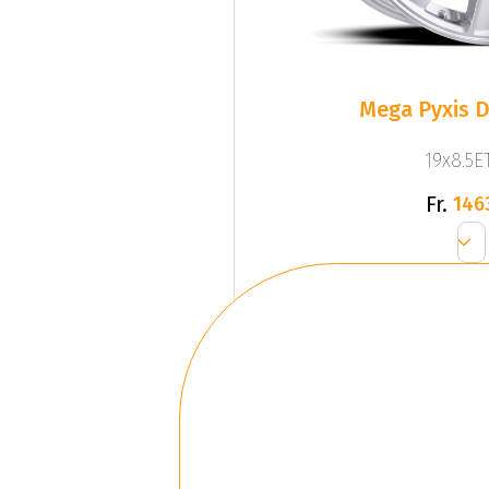
Mega Pyxis D
19x8.5ET
Fr.
146