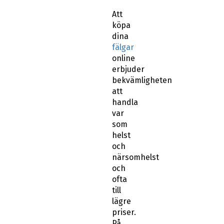
Att
köpa
dina
fälgar
online
erbjuder
bekvämligheten
att
handla
var
som
helst
och
närsomhelst
och
ofta
till
lägre
priser.
På