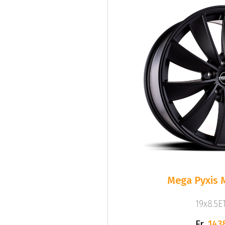
Mega Pyxis 
19x8.5ET
Fr.
143