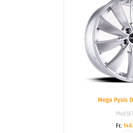
Mega Pyxis D
19x8.5ET
Fr.
146