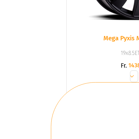
Mega Pyxis 
19x8.5ET
Fr.
143