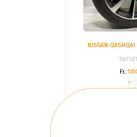
NISSAN QASHQAI 
19x7.0ET
Fr.
125