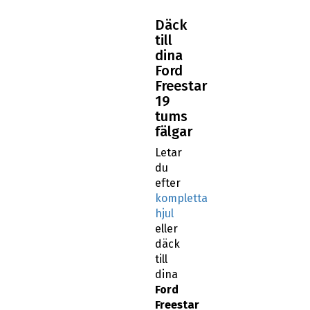
Däck
till
dina
Ford
Freestar
19
tums
fälgar
Letar
du
efter
kompletta
hjul
eller
däck
till
dina
Ford
Freestar