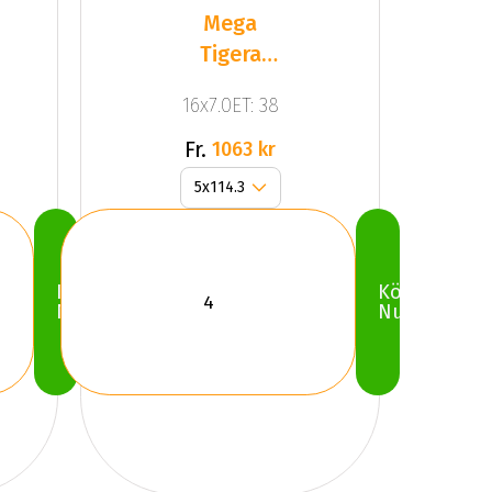
Mega
Tigera
Dark Mat
16x7.0ET: 38
Anthracite
Gr
Fr.
1063 kr
Köp
Köp
Nu
Nu