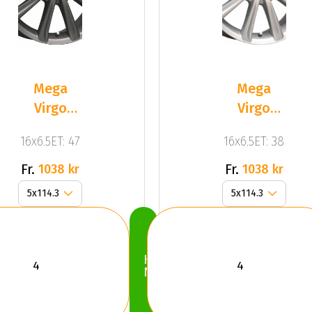
Mega
Mega
Virgo
Virgo
Dark Mat
Silver
16x6.5ET: 47
16x6.5ET: 38
Anthracite
Grey
Fr.
Fr.
1038 kr
1038 kr
Köp
Nu