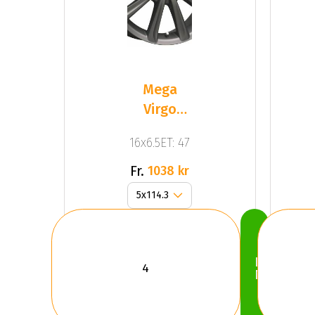
Mega
Virgo
Dark Mat
16x6.5ET: 47
Anthracite
Grey
Fr.
1038 kr
Köp
Nu