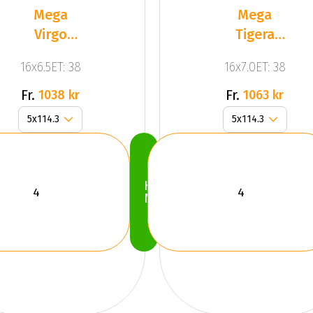
Mega
Mega
Virgo
Tigera
Silver
Dark Mat
16x6.5ET: 38
16x7.0ET: 38
Anthracite
Gr
Fr.
Fr.
1038 kr
1063 kr
Köp
Nu