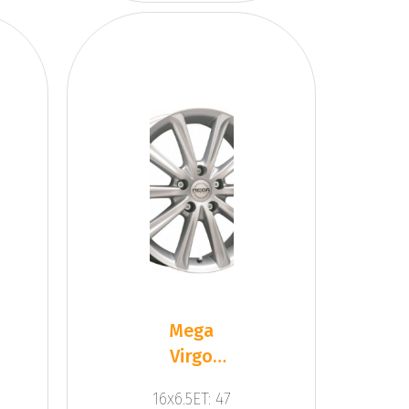
Mega
Virgo
Silver
16x6.5ET: 47