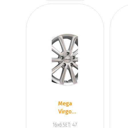
Mega
Virgo
Silver
16x6.5ET: 47