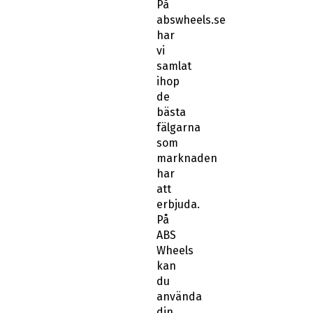
På
abswheels.se
har
vi
samlat
ihop
de
bästa
fälgarna
som
marknaden
har
att
erbjuda.
På
ABS
Wheels
kan
du
använda
din