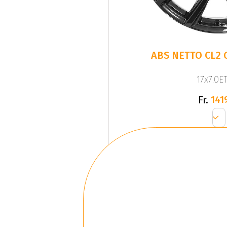
ABS NETTO CL2 
17x7.0ET
Fr.
141