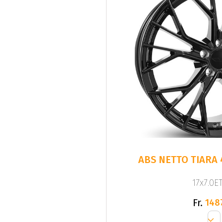
ABS NETTO TIARA 
17x7.0ET
Fr.
148