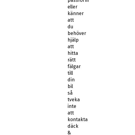
passform
eller
känner
att
du
behöver
hjälp
att
hitta
rätt
fälgar
till
din
bil
så
tveka
inte
att
kontakta
däck
&