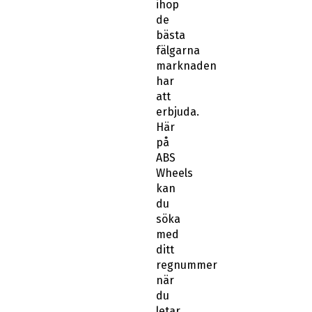
ihop
de
bästa
fälgarna
marknaden
har
att
erbjuda.
Här
på
ABS
Wheels
kan
du
söka
med
ditt
regnummer
när
du
letar