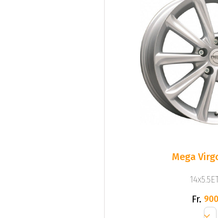
Mega Virgo
14x5.5ET
Fr.
900