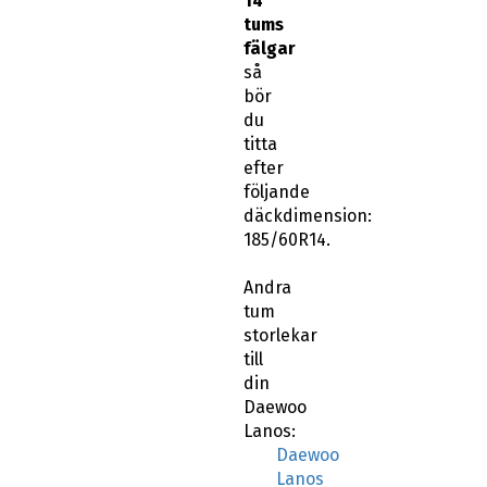
14
tums
fälgar
så
bör
du
titta
efter
följande
däckdimension:
185/60R14.
Andra
tum
storlekar
till
din
Daewoo
Lanos:
Daewoo
Lanos