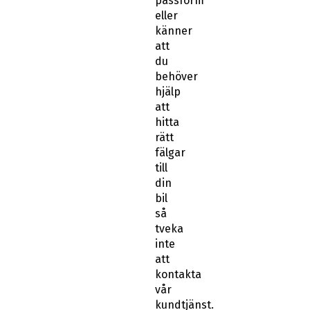
passform
eller
känner
att
du
behöver
hjälp
att
hitta
rätt
fälgar
till
din
bil
så
tveka
inte
att
kontakta
vår
kundtjänst.