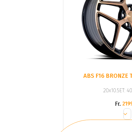
ABS F16 BRONZE T
20x10.5ET: 4
Fr.
219