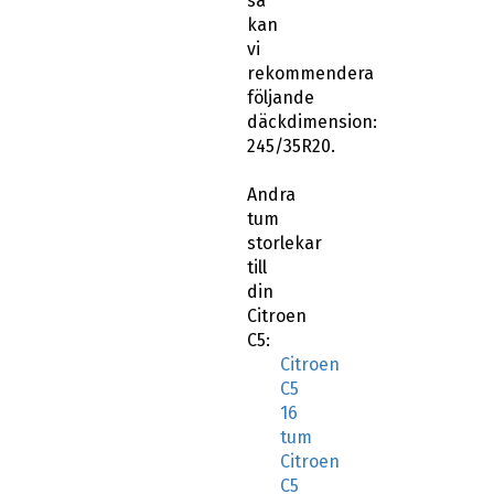
så
kan
vi
rekommendera
följande
däckdimension:
245/35R20.
Andra
tum
storlekar
till
din
Citroen
C5:
Citroen
C5
16
tum
Citroen
C5