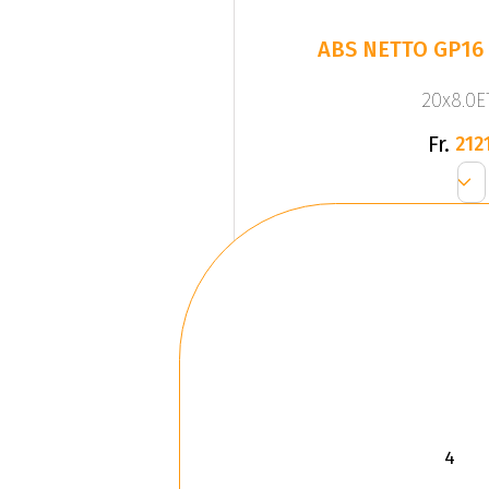
ABS NETTO GP16
20x8.0ET
Fr.
2121