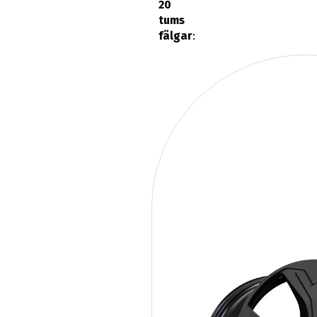
20
tums
fälgar
: