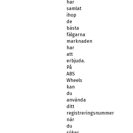
har
samlat
ihop
de
bästa
fälgarna
marknaden
har
att
erbjuda.
På
ABS
Wheels
kan
du
använda
ditt
registreringsnummer
när
du
söker