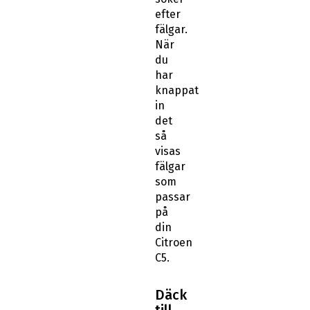
efter
fälgar.
När
du
har
knappat
in
det
så
visas
fälgar
som
passar
på
din
Citroen
C5.
Däck
till