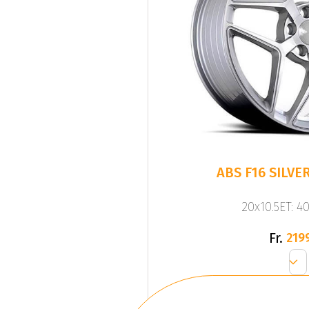
20x10.5ET: 4
Fr.
219