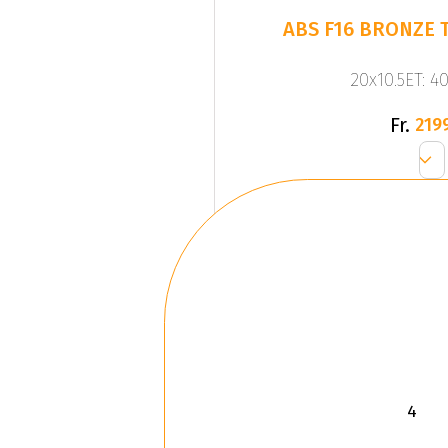
ABS F16 BRONZE T
20x10.5ET: 4
Fr.
219