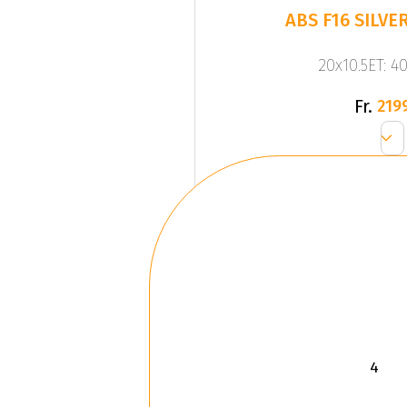
20x10.5ET: 4
Fr.
219