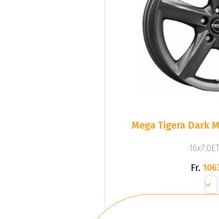
Mega Tigera Dark M
16x7.0ET
Fr.
106