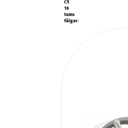
C5
16
tums
fälgar
: