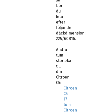
så
bör
du
leta
efter
följande
däckdimension:
225/60R16.
Andra
tum
storlekar
till
din
Citroen
C5:
Citroen
C5
17
tum
Citroen