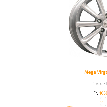
Mega Virgo
16x6.5ET
Fr.
105