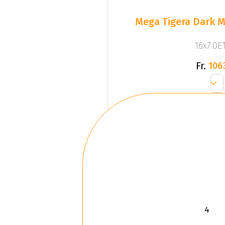
Mega Tigera Dark M
16x7.0ET
Fr.
106