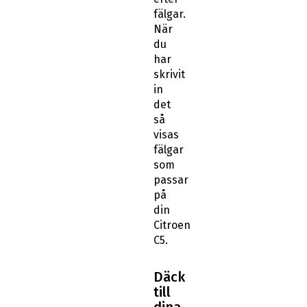
fälgar.
När
du
har
skrivit
in
det
så
visas
fälgar
som
passar
på
din
Citroen
C5.
Däck
till
dina