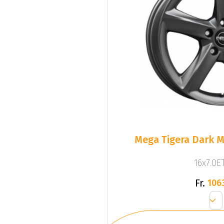
Mega Tigera Dark M
16x7.0ET
Fr.
106