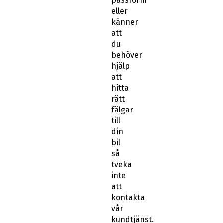
passform
eller
känner
att
du
behöver
hjälp
att
hitta
rätt
fälgar
till
din
bil
så
tveka
inte
att
kontakta
vår
kundtjänst.