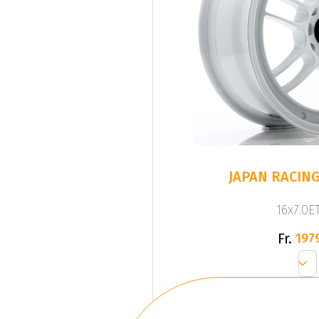
JAPAN RACING
16x7.0ET
Fr.
197