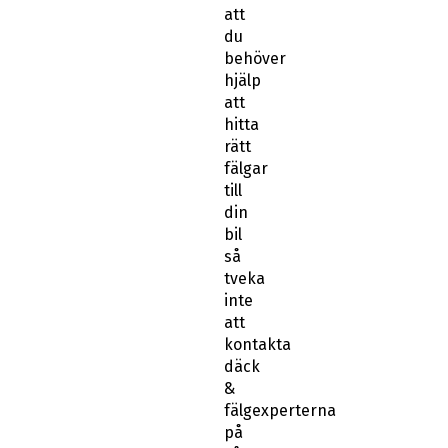
att
du
behöver
hjälp
att
hitta
rätt
fälgar
till
din
bil
så
tveka
inte
att
kontakta
däck
&
fälgexperterna
på