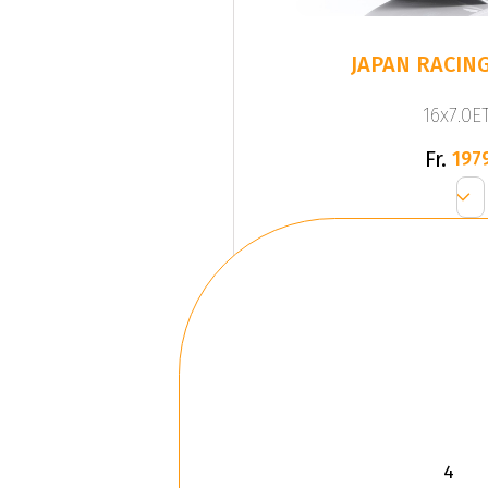
JAPAN RACING
16x7.0ET
Fr.
197