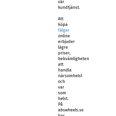
vår
kundtjänst.
Att
köpa
fälgar
online
erbjuder
lägre
priser,
bekvämligheten
att
handla
närsomhelst
och
var
som
helst.
På
abswheels.se
har