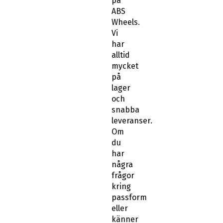
på
ABS
Wheels.
Vi
har
alltid
mycket
på
lager
och
snabba
leveranser.
Om
du
har
några
frågor
kring
passform
eller
känner