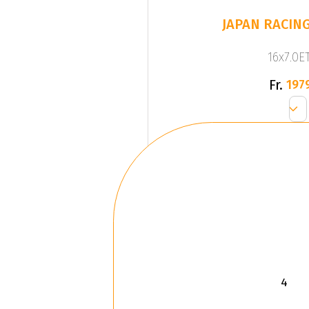
JAPAN RACING 
16x7.0ET
Fr.
197