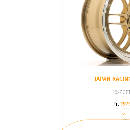
JAPAN RACING
16x7.0ET
Fr.
197