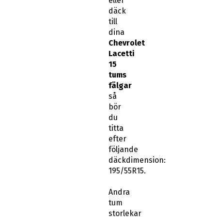
eller
däck
till
dina
Chevrolet
Lacetti
15
tums
fälgar
så
bör
du
titta
efter
följande
däckdimension:
195/55R15.
Andra
tum
storlekar