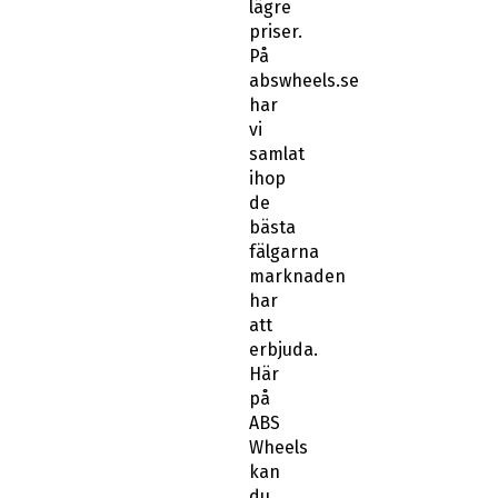
lägre
priser.
På
abswheels.se
har
vi
samlat
ihop
de
bästa
fälgarna
marknaden
har
att
erbjuda.
Här
på
ABS
Wheels
kan
du