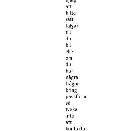
hjälp
att
hitta
rätt
fälgar
till
din
bil
eller
om
du
har
några
frågor
kring
passform
så
tveka
inte
att
kontakta