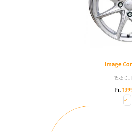
Image Com
15x6.0ET
Fr.
139