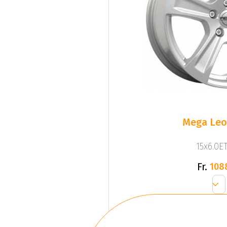
Mega Leo 
15x6.0ET
Fr.
108