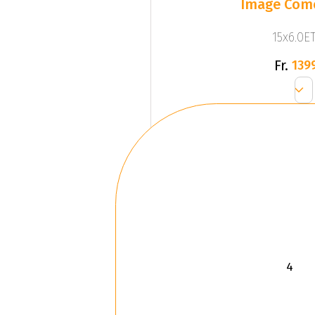
Image Come
15x6.0ET
Fr.
139