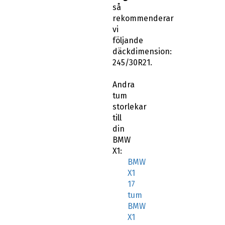
så
rekommenderar
vi
följande
däckdimension:
245/30R21.
Andra
tum
storlekar
till
din
BMW
X1:
BMW
X1
17
tum
BMW
X1