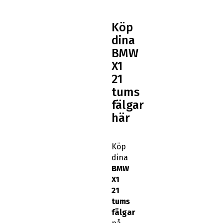
Köp
dina
BMW
X1
21
tums
fälgar
här
Köp
dina
BMW
X1
21
tums
fälgar