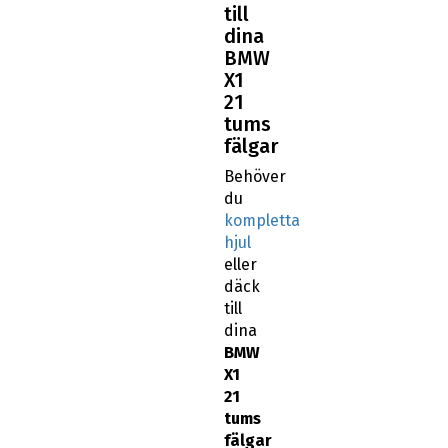
till
dina
BMW
X1
21
tums
fälgar
Behöver
du
kompletta
hjul
eller
däck
till
dina
BMW
X1
21
tums
fälgar