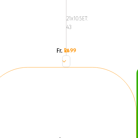
580R
-
21x10.5ET:
Carbon
43
Grey/Brushe
Fr.
2499 kr