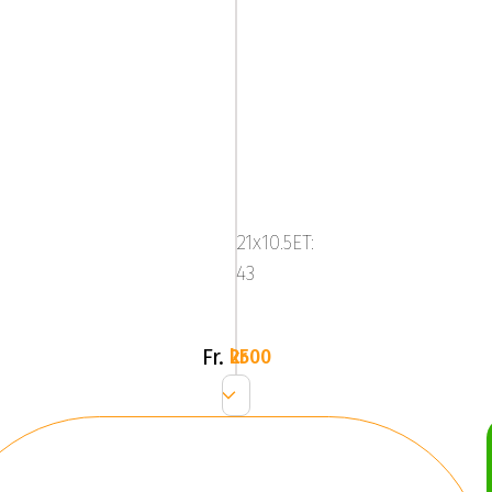
Platinum
33
-
21x10.5ET:
Grey/Br
43
(SET)
Fr.
2500 kr