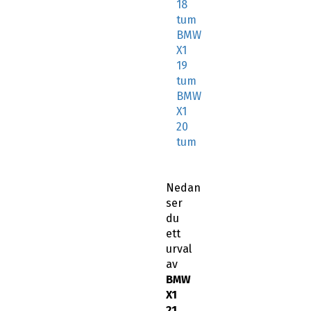
18
tum
BMW
X1
19
tum
BMW
X1
20
tum
Nedan
ser
du
ett
urval
av
BMW
X1
21