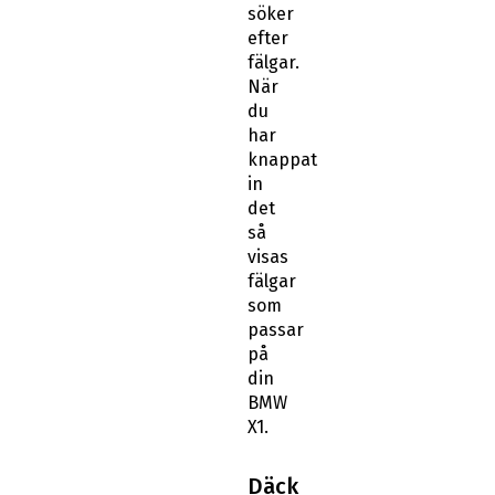
söker
efter
fälgar.
När
du
har
knappat
in
det
så
visas
fälgar
som
passar
på
din
BMW
X1.
Däck