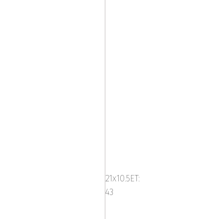
Platinum
580R
-
21x10.5ET:
Carbon
43
Grey/Brushe