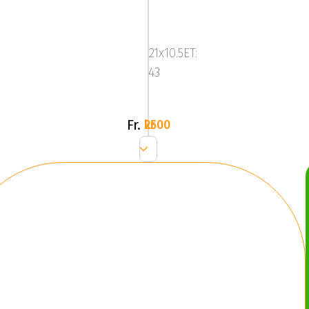
Platinum
33
-
21x10.5ET:
Grey/Br
43
(SET)
Fr.
2500 kr