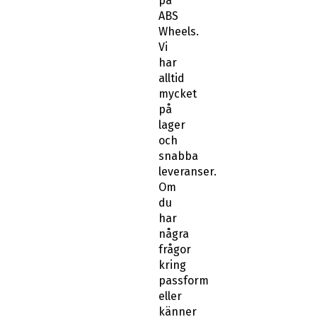
på
ABS
Wheels.
Vi
har
alltid
mycket
på
lager
och
snabba
leveranser.
Om
du
har
några
frågor
kring
passform
eller
känner