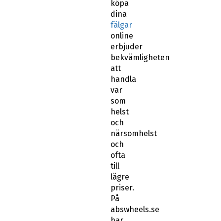
köpa
dina
fälgar
online
erbjuder
bekvämligheten
att
handla
var
som
helst
och
närsomhelst
och
ofta
till
lägre
priser.
På
abswheels.se
har