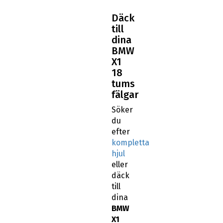
Däck
till
dina
BMW
X1
18
tums
fälgar
Söker
du
efter
kompletta
hjul
eller
däck
till
dina
BMW
X1