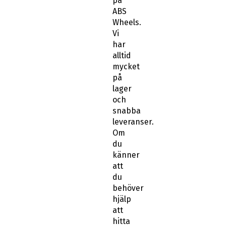
på
ABS
Wheels.
Vi
har
alltid
mycket
på
lager
och
snabba
leveranser.
Om
du
känner
att
du
behöver
hjälp
att
hitta