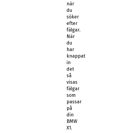
när
du
söker
efter
fälgar.
När
du
har
knappat
in
det
så
visas
fälgar
som
passar
på
din
BMW
X1.