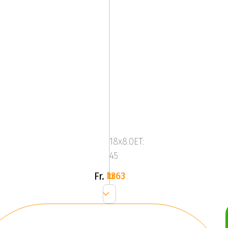
Mega
Zenith
Dark
18x8.0ET:
Silver
45
Fr.
1363 kr