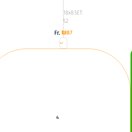
FF
18x8.5ET:
L.Gun
52
Fr.
1387 kr