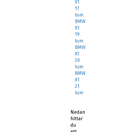
X1
17
tum
BMW
X1
19
tum
BMW
X1
20
tum
BMW
X1
21
tum
Nedan
hittar
du
ett