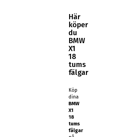
Här
köper
du
BMW
X1
18
tums
fälgar
Köp
dina
BMW
X1
18
tums
fälgar