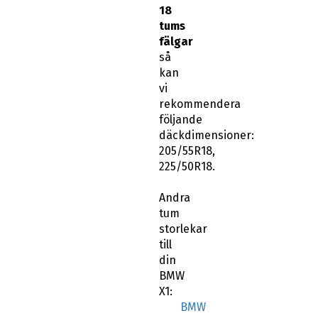
18
tums
fälgar
så
kan
vi
rekommendera
följande
däckdimensioner:
205/55R18,
225/50R18.
Andra
tum
storlekar
till
din
BMW
X1:
BMW