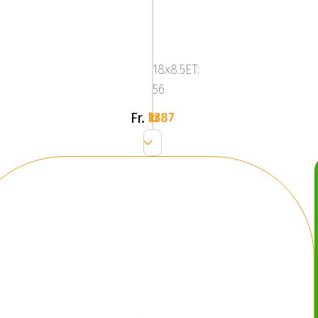
Image
Star
FF
18x8.5ET:
L.Gun
56
Fr.
1387 kr