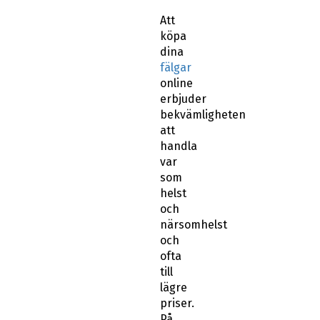
Att
köpa
dina
fälgar
online
erbjuder
bekvämligheten
att
handla
var
som
helst
och
närsomhelst
och
ofta
till
lägre
priser.
På