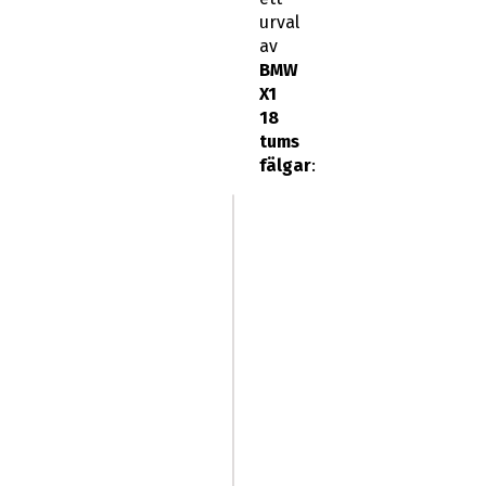
urval
av
BMW
X1
18
tums
fälgar
: