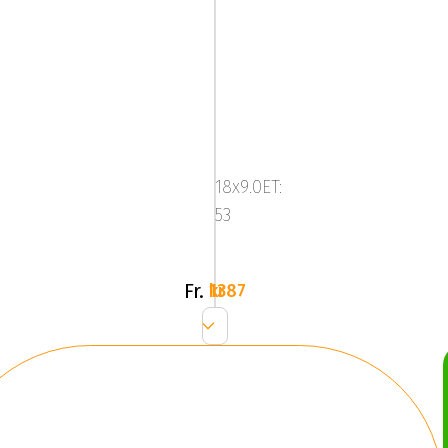
Image
Star
FF
18x9.0ET:
Slv
53
Fr.
1387 kr