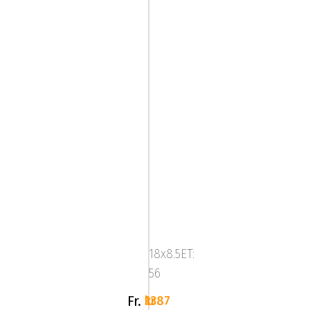
Image
Star
FF
18x8.5ET:
Slv
56
Fr.
1387 kr