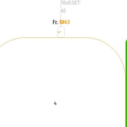
18x8.0ET:
Silver
45
Fr.
1363 kr